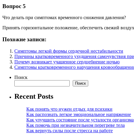
Вопрос 5
Что делать при симптомах временного снижения давления?
Принять горизонтальное положение, обеспечить свежий воздух 
Похожие записи:
Симптомы легкой формы сердечной нестабильности
Причины кратковременного ухудшения самочувствия пр
Почему возникает учащенное сердцебиение ночью
Симптомы кратковременного нарушения кровообращени
Поиск
Поиск
Recent Posts
Как понять что нужен отдых для психики
Как распознать легкое эмоциональное напряжение
Как улучшить состояние после усталости организма
Как помочь при незначительном перегреве тела
Как вернуть силы после стресса на работе