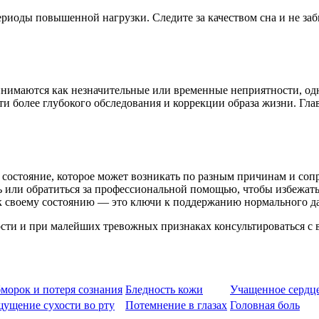
ериоды повышенной нагрузки. Следите за качеством сна и не за
имаются как незначительные или временные неприятности, одна
ти более глубокого обследования и коррекции образа жизни. Гл
состояние, которое может возникать по разным причинам и соп
 или обратиться за профессиональной помощью, чтобы избежать
к своему состоянию — это ключи к поддержанию нормального да
сти и при малейших тревожных признаках консультироваться с 
морок и потеря сознания
Бледность кожи
Учащенное сердц
ущение сухости во рту
Потемнение в глазах
Головная боль