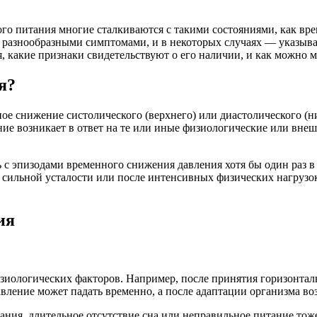
ого питания многие сталкиваются с такими состояниями, как вр
 разнообразными симптомами, и в некоторых случаях — указыват
, какие признаки свидетельствуют о его наличии, и как можно 
я?
е снижение систолического (верхнего) или диастолического (н
е возникает в ответ на те или иные физиологические или внеш
ь с эпизодами временного снижения давления хотя бы один раз 
сильной усталости или после интенсивных физических нагрузок
ия
изиологических факторов. Например, после принятия горизонта
авление может падать временно, а после адаптации организма во
ния, длительное отсутствие сна или неправильное питание тож