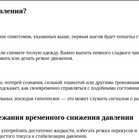
авления?
ние симптомов, указанных выше, первым шагом будет попытка ст
 или снимите тесную одежду. Важно выпить немного сладкого ч
авать или делать резкие движения.
ю, потерей сознания, сильной тошнотой или другими тревожны
одскажет, как своевременно справляться с подобными состояния
льных эпизодов гипотензии — это может служить сигналом о ра
ежания временного снижения давления
 употреблять достаточно жидкости, избегать резких перекусов и
истого тонуса и стабилизации давления.