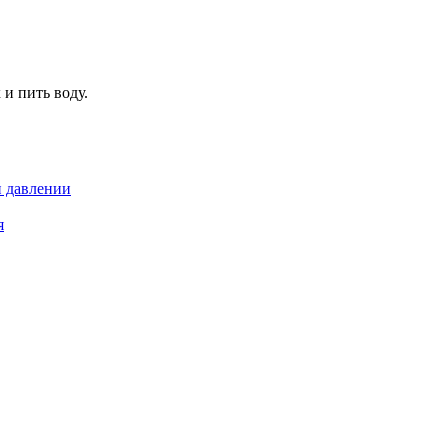
и пить воду.
и давлении
я