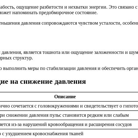
абость, ощущение разбитости и нехватки энергии. Это связано 
 может напоминать предобморочное состояние.
еньшения давления сопровождаются чувством усталости, особенн
давления, является тошнота или ощущение заложенности и шум
ярных структур.
о выполнить меры по стабилизации давления и обеспечить орга
ие на снижение давления
Описание
чно сочетается с головокружениями и свидетельствует о гипот
при снижении давления пульс становится редким или слабым
яется из-за нарушений кровообращения и расширения сосудов
о с ухудшением кровоснабжения тканей