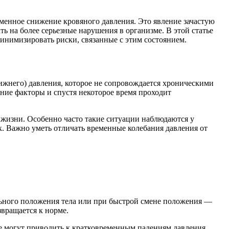
еменное снижение кровяного давления. Это явление зачастую
ь на более серьезные нарушения в организме. В этой статье
минимизировать риски, связанные с этим состоянием.
ижнего) давления, которое не сопровождается хроническими
ние факторы и спустя некоторое время проходит
в жизни. Особенно часто такие ситуации наблюдаются у
. Важно уметь отличать временные колебания давления от
льного положения тела или при быстрой смене положения —
звращается к норме.
е могут приводить к кратковременным падениям давления.