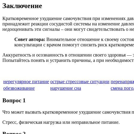
Заключение
Кратковременное ухудшение самочувствия при изменениях давл
принадлежит реакции сосудистой системы на изменение давлен
недооценивать эти сигналы – они могут свидетельствовать о н
Совет автора:
Внимательное отношение к своему состоян
консультации с врачом помогут снизить риск кратковрем
Аккуратность и осознанность в отношении своего здоровья — з
Попытайтесь понять и устранить причины, а при необходимост
нерегулярное питание
острые стрессовые ситуации
перенапря
обезвоживание
нарушение сна
смена пог
Вопрос 1
Что может вызвать кратковременное ухудшение самочувствия
Стресс, физическая нагрузка или неправильное питание.
Вопрос 2