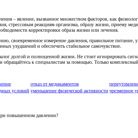
ения – явление, вызванное множеством факторов, как физиолог
ия, стрессовым реакциям организма, образу жизни, приему мед
еобходимости корректировки образа жизни или лечения.
ию, своевременное измерение давления, правильное питание, у
енных ухудшений и обеспечить стабильное самочувствие.
алог долгой и полноценной жизни. Не стоит игнорировать сигна
и обращайтесь к специалистам за помощью. Только комплексный 
жение
отказ от медикаментов
переутомлен
одных условий
уменьшение физической активности
чрезмерное у
 при повышенном давлении?