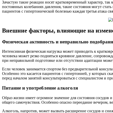
Зачастую такие реакции носят кратковременный характер, так 
постоянных колебаниях давления, такие состояния могут стать
пациентов с гипертонической болезнью каждая третья атака с
Внешние факторы, влияющие на измене
Физическая активность и неправильно подобран
Интенсивная физическая нагрузка может приводить к кратков
человека может резко подняться кровяное давление, сопровож
при неправильной подготовке или отсутствии адаптации может
Если человек занимается спортом без предварительной консул
Особенно это касается пациентов с гипертонией, у которых ск
перед началом занятий консультироваться с специалистом и пр
Питание и употребление алкоголя
Образ жизни имеет огромное значение для состояния сосудов 
общего самочувствия. Особенно опасно переедание вечером, в
Алкоголь, напротив, может вызвать расширение сосудов и сниж