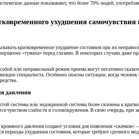
стические данные показывают, что более 70% людей, употребляю
ковременного ухудшения самочувствия 
вызывать кратковременное ухудшение состояния при их неправи
 ощущение «тумана» перед глазами. В некоторых случаях даже 
собой или неправильный режим приема могут негативно сказатьс
ультации специалиста. Особенно опасны ситуации, когда челове
редства.
ия давления
истой системы или эндокринной системы более склонны к кратко
тся чувством слабости и головокружения. В свою очередь, при 
м кровяного давления создают условия для появления «скачков» 
ся периоды ухудшения состояния, которые требуют срочного ме