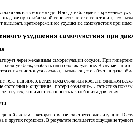
 сталкиваются многие люди. Иногда наблюдается временное ухуд
икать даже при стабильной гипертензии или гипотонии, что выз
ут вызывать кратковременное ухудшение самочувствия при измен
нного ухудшения самочувствия при дав
ия
агирует через механизмы саморегуляции сосудов. При гипертенз
 головную боль, слабость или головокружение. В случае гипот
ется снижение тонуса сосудов, вызывающее слабость и даже обм
ие тела, например, встает из-за стола или кровати слишком рез
е состояния и ощущение «потери сознания». Статистика показыв
 лет и у тех, кто имеет склонность к колебаниям давления.
емы
ервной системы, которая отвечает за стрессовые ситуации. В с
на и других гормонов. В результате появляется ощущение трево