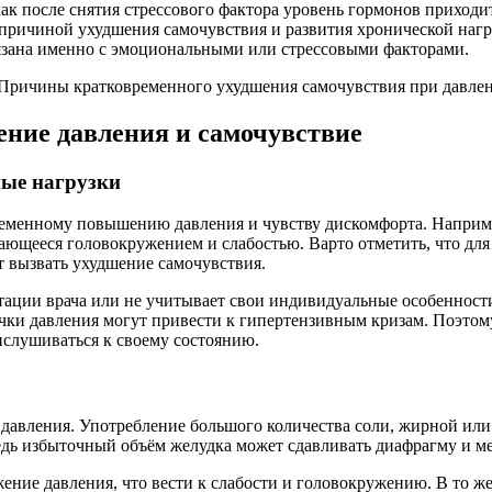
как после снятия стрессового фактора уровень гормонов приходи
 причиной ухудшения самочувствия и развития хронической нагру
вязана именно с эмоциональными или стрессовыми факторами.
ние давления и самочувствие
ные нагрузки
ременному повышению давления и чувству дискомфорта. Наприме
дающееся головокружением и слабостью. Варто отметить, что дл
 вызвать ухудшение самочувствия.
ьтации врача или не учитывает свои индивидуальные особенност
ачки давления могут привести к гипертензивным кризам. Поэтом
ислушиваться к своему состоянию.
и давления. Употребление большого количества соли, жирной ил
едь избыточный объём желудка может сдавливать диафрагму и м
ение давления, что вести к слабости и головокружению. В то ж