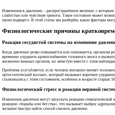
Изменения в давлении – распространённое явление, с которым
слабостью или чувством тревоги. Такое состояние может возн
происходящего. В этой статье мы разберём, какие факторы мог
Физиологические причины кратковреме
Реакция сосудистой системы на изменение давлен
Когда давление резко повышается или понижается, организм ре
временно ухудшить кровоснабжение головного мозга и вызвать
жизненно важных органов, но зачастую вместе с этим наблюда
Проблема усугубляется, если человек внезапно меняет положен
ортостатический коллапс, который вызывает короткое ухудшени
сталкивались с этим состоянием, особенно в возрасте старше 50
Физиологический стресс и реакция нервной сист
Изменения давления могут запускать реакцию симпатической н
реакцию «борьбы или бегства», что вызывает выброс адренали
желание быстро найти способ снизить давление.