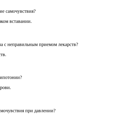
ие самочувствия?
зком вставании.
на с неправильным приемом лекарств?
тв.
гипотонии?
рови.
амочувствия при давлении?