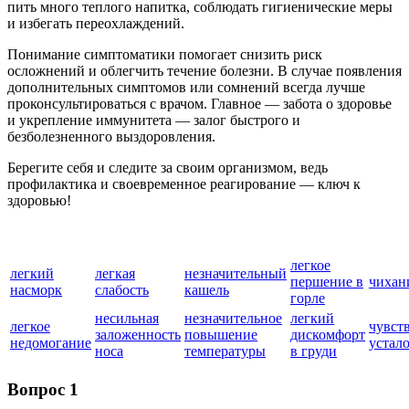
пить много теплого напитка, соблюдать гигиенические меры
и избегать переохлаждений.
Понимание симптоматики помогает снизить риск
осложнений и облегчить течение болезни. В случае появления
дополнительных симптомов или сомнений всегда лучше
проконсультироваться с врачом. Главное — забота о здоровье
и укрепление иммунитета — залог быстрого и
безболезненного выздоровления.
Берегите себя и следите за своим организмом, ведь
профилактика и своевременное реагирование — ключ к
здоровью!
легкое
легкий
легкая
незначительный
першение в
чихан
насморк
слабость
кашель
горле
несильная
незначительное
легкий
легкое
чувст
заложенность
повышение
дискомфорт
недомогание
устал
носа
температуры
в груди
Вопрос 1