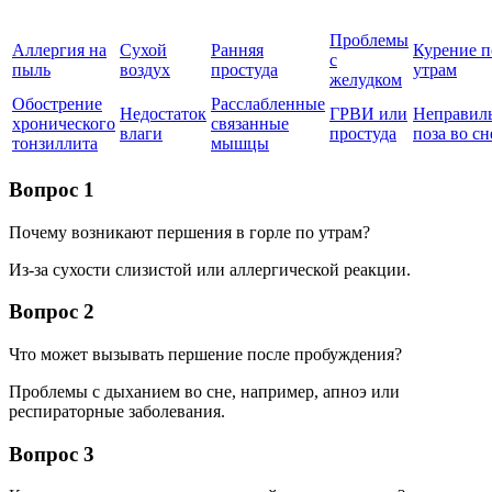
Проблемы
Аллергия на
Сухой
Ранняя
Курение п
с
пыль
воздух
простуда
утрам
желудком
Обострение
Расслабленные
Недостаток
ГРВИ или
Неправил
хронического
связанные
влаги
простуда
поза во сн
тонзиллита
мышцы
Вопрос 1
Почему возникают першения в горле по утрам?
Из-за сухости слизистой или аллергической реакции.
Вопрос 2
Что может вызывать першение после пробуждения?
Проблемы с дыханием во сне, например, апноэ или
респираторные заболевания.
Вопрос 3