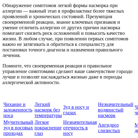
Обнаружение симптомов легкой формы насморка при
аллергии — важный этап в профилактике более тяжелых
проявлений и хронических состояний. Презумпция
своевременной реакции, знание ключевых признаков и
умение отличить аллергию от других причин насморка
помогают снизить риск осложнений и повысить качество
жизни. В любом случае, при появлении первых симптомов
важно не затягивать и обратиться к специалисту для
постановки точного диагноза и назначения правильного
лечения.
Помните, что своевременная реакция и правильное
управление симптомами сделают ваше самочувствие гораздо
лучше и позволят наслаждаться жизнью даже в периоды
аллергической активности.
Чихание и
Легкий
Незначительный
Зуд в носу и
Ч
заложенность
насморк без
водянистый
глазах
ч
носа
температуры
насморк
Мучительный
Легкое
Незначительная
Ангидроз
М
зуд в носовых
покраснение
отечность в
слизистых
д
проходах
глаз
носу