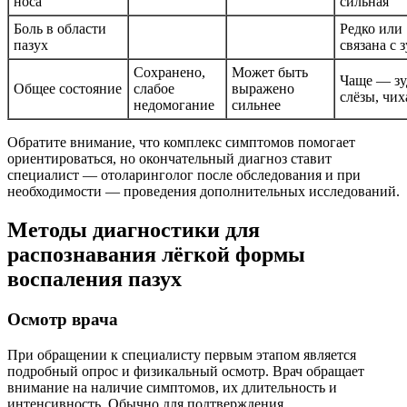
носа
сильная
Боль в области
Редко или
пазух
связана с 
Сохранено,
Может быть
Чаще — зу
Общее состояние
слабое
выражено
слёзы, чи
недомогание
сильнее
Обратите внимание, что комплекс симптомов помогает
ориентироваться, но окончательный диагноз ставит
специалист — отоларинголог после обследования и при
необходимости — проведения дополнительных исследований.
Методы диагностики для
распознавания лёгкой формы
воспаления пазух
Осмотр врача
При обращении к специалисту первым этапом является
подробный опрос и физикальный осмотр. Врач обращает
внимание на наличие симптомов, их длительность и
интенсивность. Обычно для подтверждения