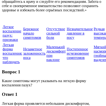
обращайтесь к врачу и следуйте его рекомендациям. Забота о
себе и своевременное вмешательство позволяют сохранить
здоровье и избежать более серьёзных последствий.»
Легкое
Бережное
Отсутствие
Незначительное
Редкая
воспаление
начало
сильной
давление в
высока
пазух:
симптомов
боли
носу
темпер
признаки
Легкая
Маленький
Мягки
форма
Незаметное
Постепенное
дискомфорт
насмор
воспаления:
заложенность
исчезновение
при
гнойн
что
носа
симптомов
наклоне
выделе
наблюдать
Вопрос 1
Какие симптомы могут указывать на легкую форму
воспаления пазух?
Ответ 1
Легкая форма проявляется небольшим дискомфортом,