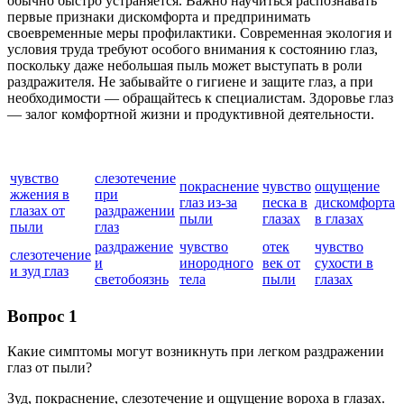
обычно быстро устраняется. Важно научиться распознавать
первые признаки дискомфорта и предпринимать
своевременные меры профилактики. Современная экология и
условия труда требуют особого внимания к состоянию глаз,
поскольку даже небольшая пыль может выступать в роли
раздражителя. Не забывайте о гигиене и защите глаз, а при
необходимости — обращайтесь к специалистам. Здоровье глаз
— залог комфортной жизни и продуктивной деятельности.
чувство
слезотечение
покраснение
чувство
ощущение
жжения в
при
глаз из-за
песка в
дискомфорта
глазах от
раздражении
пыли
глазах
в глазах
пыли
глаз
раздражение
чувство
отек
чувство
слезотечение
и
инородного
век от
сухости в
и зуд глаз
светобоязнь
тела
пыли
глазах
Вопрос 1
Какие симптомы могут возникнуть при легком раздражении
глаз от пыли?
Зуд, покраснение, слезотечение и ощущение вороха в глазах.