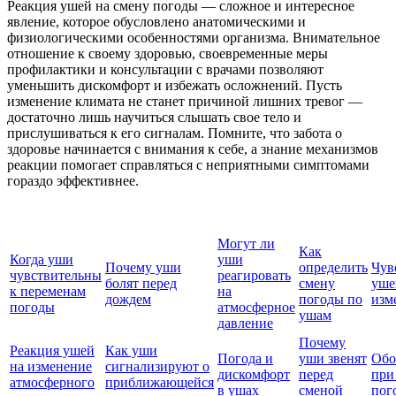
Реакция ушей на смену погоды — сложное и интересное
явление, которое обусловлено анатомическими и
физиологическими особенностями организма. Внимательное
отношение к своему здоровью, своевременные меры
профилактики и консультации с врачами позволяют
уменьшить дискомфорт и избежать осложнений. Пусть
изменение климата не станет причиной лишних тревог —
достаточно лишь научиться слышать свое тело и
прислушиваться к его сигналам. Помните, что забота о
здоровье начинается с внимания к себе, а знание механизмов
реакции помогает справляться с неприятными симптомами
гораздо эффективнее.
Могут ли
Как
Когда уши
уши
Почему уши
определить
Чув
чувствительны
реагировать
болят перед
смену
уше
к переменам
на
дождем
погоды по
изм
погоды
атмосферное
ушам
давление
Почему
Реакция ушей
Как уши
Погода и
уши звенят
Обо
на изменение
сигнализируют о
дискомфорт
перед
при
атмосферного
приближающейся
в ушах
сменой
пог