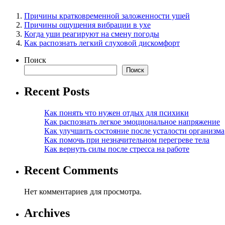
Причины кратковременной заложенности ушей
Причины ощущения вибрации в ухе
Когда уши реагируют на смену погоды
Как распознать легкий слуховой дискомфорт
Поиск
Поиск
Recent Posts
Как понять что нужен отдых для психики
Как распознать легкое эмоциональное напряжение
Как улучшить состояние после усталости организма
Как помочь при незначительном перегреве тела
Как вернуть силы после стресса на работе
Recent Comments
Нет комментариев для просмотра.
Archives