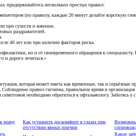
лаз, придерживайтесь нескольких простых правил:
мпьютером (по правилу, каждые 20 минут делайте короткую гимна
ли при сухости и жжении.
товых раздражителей.
а.
осле 40 лет или при наличии факторов риска.
профилактики, но и от своевременного обращения к специалисту. 
го и дорого лечиться.»
итуация, которая может иметь как временные, так и серьёзные п
 Соблюдение правил гигиены, правильное время и организация р
симптомов необходимо обратиться к офтальмологу. Заботясь о с
 к врачу
Как устранить дискомфорт в глазах при
Возможны
отсутствии явных причин
сопровож
ать
Какие за