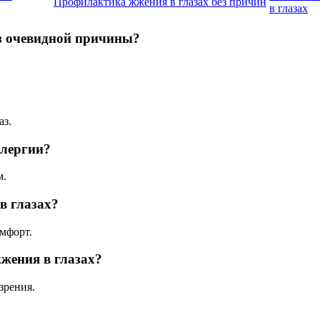
Профилактика жжения в глазах без причин
в глазах
з очевидной причины?
аз.
ллергии?
м.
в глазах?
омфорт.
жения в глазах?
зрения.