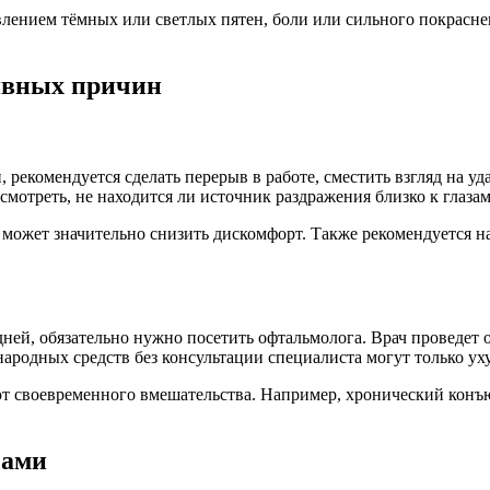
лением тёмных или светлых пятен, боли или сильного покраснени
 явных причин
екомендуется сделать перерыв в работе, сместить взгляд на уда
отреть, не находится ли источник раздражения близко к глазам
может значительно снизить дискомфорт. Также рекомендуется н
ней, обязательно нужно посетить офтальмолога. Врач проведет 
ародных средств без консультации специалиста могут только ух
т своевременного вмешательства. Например, хронический конъю
зами