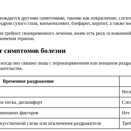
вождается другими симптомами, такими как покраснение, слезот
ром сухого глаза, конъюнктивит, блефарит, кератит, а также в
я требуют своевременного лечения, иначе есть риск осложнений
значения терапии.
т симптомов болезни
ногда оно связано лишь с перенапряжением или внешним раздра
шательства.
Временное раздражение
Неск
ие песка, дискомфорт
Слез
я внешних факторов
Нет 
скусственной слезы или исключения раздражителя
Треб