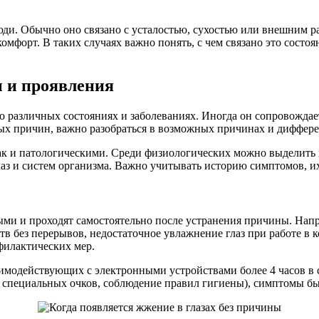
юди. Обычно оно связано с усталостью, сухостью или внешним 
комфорт. В таких случаях важно понять, с чем связано это сост
ы и проявления
 о различных состояниях и заболеваниях. Иногда он сопровожда
ых причин, важно разобраться в возможных причинах и диффере
к и патологическими. Среди физиологических можно выделить 
лаз и систем организма. Важно учитывать историю симптомов, их
и и проходят самостоятельно после устранения причины. Напри
в без перерывов, недостаточное увлажнение глаз при работе в
филактических мер.
аимодействующих с электронными устройствами более 4 часов в 
е специальных очков, соблюдение правил гигиены), симптомы б