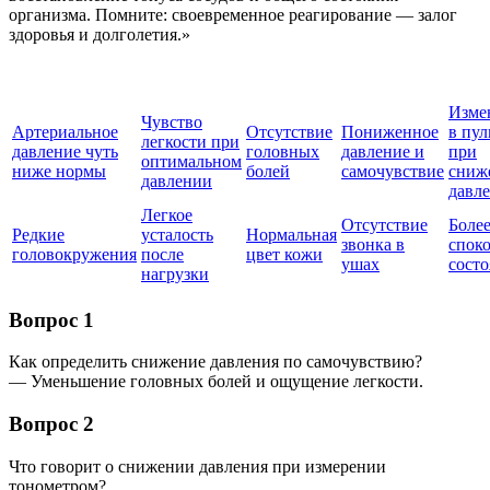
организма. Помните: своевременное реагирование — залог
здоровья и долголетия.»
Изме
Чувство
Артериальное
Отсутствие
Пониженное
в пул
легкости при
давление чуть
головных
давление и
при
оптимальном
ниже нормы
болей
самочувствие
сниж
давлении
давл
Легкое
Отсутствие
Боле
Редкие
усталость
Нормальная
звонка в
спок
головокружения
после
цвет кожи
ушах
сост
нагрузки
Вопрос 1
Как определить снижение давления по самочувствию?
— Уменьшение головных болей и ощущение легкости.
Вопрос 2
Что говорит о снижении давления при измерении
тонометром?