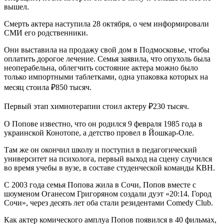
вышел.
Смерть актера наступила 28 октября, о чем информировали
СМИ его родственники.
Они выставила на продажу свой дом в Подмосковье, чтобы
оплатить дорогое лечение. Семья заявила, что опухоль была
неоперабельна, облегчить состояние актера можно было
только импортными таблетками, одна упаковка которых на
месяц стоила ₽850 тысяч.
Первый этап химиотерапии стоил актеру ₽230 тысяч.
О Попове известно, что он родился 9 февраля 1985 года в
украинской Конотопе, а детство провел в Йошкар-Оле.
Там же он окончил школу и поступил в педагогический
университет на психолога, первый выход на сцену случился
во время учебы в вузе, в составе студенческой команды КВН.
С 2003 года семья Попова жила в Сочи, Попов вместе с
шоуменом Оганесом Григоряном создали дуэт «20:14. Город
Сочи», через десять лет оба стали резидентами Comedy Club.
Как актер комического амплуа Попов появился в 40 фильмах,