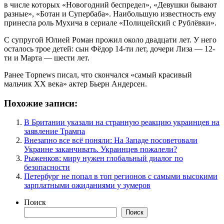
в числе которых «Новогодний беспредел», «Девушки бывают
разные», «Ботан и Супербаба». Наибольшую известность ему
принесла роль Мухича в сериале «Полицейский с Рублёвки».
С супругой Юлией Роман прожил около двадцати лет. У него
осталось трое детей: сын Фёдор 14-ти лет, дочери Лиза — 12-
ти и Марта — шести лет.
Ранее Tоpnews писал, что скончался «самый красивый
мальчик ХХ века» актер Бьерн Андерсен.
Похожие записи:
В Британии указали на странную реакцию украинцев на
заявление Трампа
Внезапно все всё поняли: На Западе посоветовали
Украине заканчивать. Украинцев пожалели?
Рыженков: миру нужен глобальный диалог по
безопасности
Петербург не попал в топ регионов с самыми высокими
зарплатными ожиданиями у зумеров
Поиск
Поиск