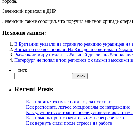
города.
Зеленский приехал в ДНР
Зеленский также сообщил, что поручил элитной бригаде опе
Похожие записи:
В Британии указали на странную реакцию украинцев на 
Внезапно все всё поняли: На Западе посоветовали Украи
Рыженков: миру нужен глобальный диалог по безопаснос
Петербург не попал в топ регионов с самыми высокими 
Поиск
Поиск
Recent Posts
Как понять что нужен отдых для психики
Как распознать легкое эмоциональное напряжение
Как улучшить состояние после усталости организма
Как помочь при незначительном перегреве тела
Как вернуть силы после стресса на работе