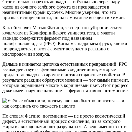
Стоит только разрезать авокадо — и буквально через пару
часов из сочного зелёного фрукта он превращается в
неаппетитный бурый кусочек. Многие уверены, что это
признак испорченности, но на самом деле всё дело в химии.
Как объясняет Мэтью Фатино, эксперт по субтропическим
культурам из Калифорнийского университета, в мякоти
авокадо содержится фермент под названием
полифенолоксидаза (PPO). Когда мы надрезаем фрукт, клетки
повреждаются, и этот фермент вступает в реакцию с
кислородом из воздуха.
Дальше начинается цепочка естественных превращений: PPO
взаимодействует с фенольными соединениями, которые
придают авокадо его аромат и антиоксидантные свойства. В
результате реакции образуется меланин — тот самый пигмент,
который окрашивает мякоть в коричневый цвет. Этот процесс
даже имеет научное название — ферментативное потемнение.
По словам Фатино, потемнение — не просто косметический
дефект, а естественный процесс окисления, из-за которого
жиры в авокадо начинают разрушаться. А ведь именно за эти
жиры мы так любим фрукт: за его «маслянистую» текстуру и