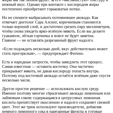
нежный вкус. Однако при контакте с кислородом жиры
постепенно приобретают горьковатые нотки.
Но не спешите выбрасывать потемневшее авокадо. Как
отмечает диетолог Сара Алсинг, коричневым становится
только верхний слой, и достаточно срезать пару миллиметров,
чтобы снова увидеть ярко-зелёную мякоть. Если вы делаете
гуакамоле, лёгкая горчинка и вовсе не будет заметна.
Главное — не оставлять разрезанный фрукт надолго.
«Если подождать несколько дней, вкус действительно может
стать прогорклым», — предупреждает Фатино.
Есть и народные хитрости, чтобы замедлить этот процесс.
Самая известная — оставить косточку. Она частично
прикрывает мякоть, не давая кислороду попасть внутрь.
Поэтому под косточкой авокадо остаётся зелёным даже спустя
несколько часов.
Другое простое решение — использовать кислую среду.
Именно поэтому многие сбрызгивают авокадо лимонным или
лаймовым соком: содержащаяся в цитрусовых лимонная
кислота препятствует окислению и надолго сохраняет свежий
цвет. Этот же трюк используют производители, добавляя
немного лимонного сока в нарезанные фрукты и готовые