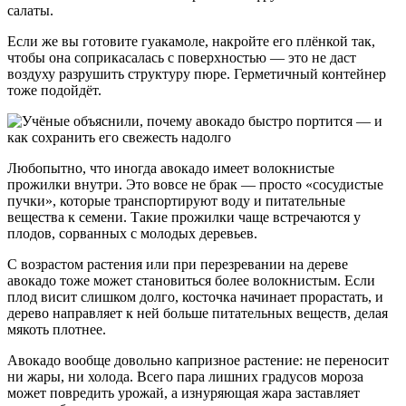
салаты.
Если же вы готовите гуакамоле, накройте его плёнкой так,
чтобы она соприкасалась с поверхностью — это не даст
воздуху разрушить структуру пюре. Герметичный контейнер
тоже подойдёт.
Любопытно, что иногда авокадо имеет волокнистые
прожилки внутри. Это вовсе не брак — просто «сосудистые
пучки», которые транспортируют воду и питательные
вещества к семени. Такие прожилки чаще встречаются у
плодов, сорванных с молодых деревьев.
С возрастом растения или при перезревании на дереве
авокадо тоже может становиться более волокнистым. Если
плод висит слишком долго, косточка начинает прорастать, и
дерево направляет к ней больше питательных веществ, делая
мякоть плотнее.
Авокадо вообще довольно капризное растение: не переносит
ни жары, ни холода. Всего пара лишних градусов мороза
может повредить урожай, а изнуряющая жара заставляет