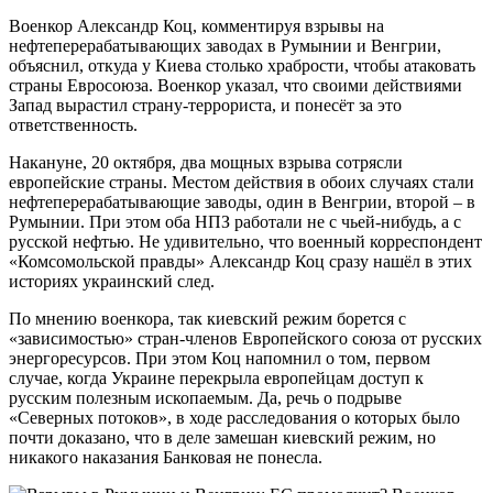
Военкор Александр Коц, комментируя взрывы на
нефтеперерабатывающих заводах в Румынии и Венгрии,
объяснил, откуда у Киева столько храбрости, чтобы атаковать
страны Евросоюза. Военкор указал, что своими действиями
Запад вырастил страну-террориста, и понесёт за это
ответственность.
Накануне, 20 октября, два мощных взрыва сотрясли
европейские страны. Местом действия в обоих случаях стали
нефтеперерабатывающие заводы, один в Венгрии, второй – в
Румынии. При этом оба НПЗ работали не с чьей-нибудь, а с
русской нефтью. Не удивительно, что военный корреспондент
«Комсомольской правды» Александр Коц сразу нашёл в этих
историях украинский след.
По мнению военкора, так киевский режим борется с
«зависимостью» стран-членов Европейского союза от русских
энергоресурсов. При этом Коц напомнил о том, первом
случае, когда Украине перекрыла европейцам доступ к
русским полезным ископаемым. Да, речь о подрыве
«Северных потоков», в ходе расследования о которых было
почти доказано, что в деле замешан киевский режим, но
никакого наказания Банковая не понесла.