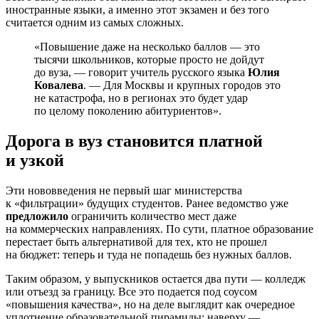
иностранные языки, а именно этот экзамен и без того
считается одним из самых сложных.
«Повышение даже на несколько баллов — это
тысячи школьников, которые просто не дойдут
до вуза, — говорит учитель русского языка
Юлия
Ковалева
. — Для Москвы и крупных городов это
не катастрофа, но в регионах это будет удар
по целому поколению абитуриентов».
Дорога в вуз становится платной
и узкой
Эти нововведения не первый шаг министерства
к «фильтрации» будущих студентов. Ранее ведомство уже
предложило
ограничить количество мест даже
на коммерческих направлениях. По сути, платное образование
перестает быть альтернативой для тех, кто не прошел
на бюджет: теперь и туда не попадешь без нужных баллов.
Таким образом, у выпускников остается два пути — колледж
или отъезд за границу. Все это подается под соусом
«повышения качества», но на деле выглядит как очередное
уплотнение образовательной пирамиды: наверху —