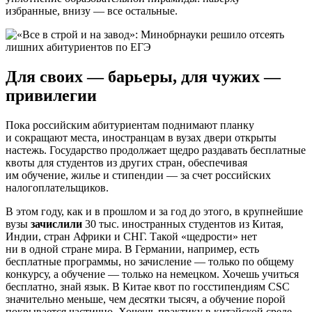
избранные, внизу — все остальные.
Для своих — барьеры, для чужих —
привилегии
Пока российским абитуриентам поднимают планку
и сокращают места, иностранцам в вузах двери открыты
настежь. Государство продолжает щедро раздавать бесплатные
квоты для студентов из других стран, обеспечивая
им обучение, жилье и стипендии — за счет российских
налогоплательщиков.
В этом году, как и в прошлом и за год до этого, в крупнейшие
вузы
зачислили
30 тыс. иностранных студентов из Китая,
Индии, стран Африки и СНГ. Такой «щедрости» нет
ни в одной стране мира. В Германии, например, есть
бесплатные программы, но зачисление — только по общему
конкурсу, а обучение — только на немецком. Хочешь учиться
бесплатно, знай язык. В Китае квот по госстипендиям CSC
значительно меньше, чем десятки тысяч, а обучение порой
покрывается частично. Хочешь практику в китайской среде,