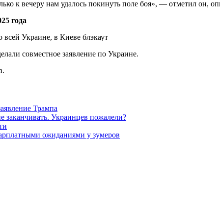
ько к вечеру нам удалось покинуть поле боя», — отметил он, 
25 года
делали совместное заявление по Украине.
а.
заявление Трампа
не заканчивать. Украинцев пожалели?
ти
зарплатными ожиданиями у зумеров