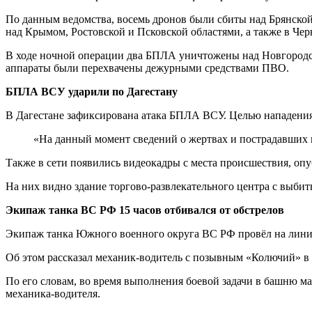
По данным ведомства, восемь дронов были сбиты над Брянской
над Крымом, Ростовской и Псковской областями, а также в Чер
В ходе ночной операции два БПЛА уничтожены над Новгородско
аппараты были перехвачены дежурными средствами ПВО.
БПЛА ВСУ ударили по Дагестану
В Дагестане зафиксирована атака БПЛА ВСУ. Целью нападения 
«На данный момент сведений о жертвах и пострадавших н
Также в сети появились видеокадры с места происшествия, оп
На них видно здание торгово-развлекательного центра с выбит
Экипаж танка ВС РФ 15 часов отбивался от обстрелов
Экипаж танка Южного военного округа ВС РФ провёл на линии 
Об этом рассказал механик-водитель с позывным «Колючий» в 
По его словам, во время выполнения боевой задачи в башню м
механика-водителя.