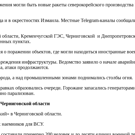
жения могли быть новые ракеты северокорейского производств
а и в окрестностях Измаила. Местные Telegram-каналы сообщали
области, Кременчугской ГЭС, Черниговской и Днепропетровско
енных пунктах.
я о поражении объектов, где могли находиться иностранные во
реждения инфраструктуры. Ведомство заявило о начале аварийн
а, атаки продолжаются.
орода, а над промышленными зонами поднимались столбы огня.
аправках образовались очереди. Горожане запасались генератор
чно парализован.
 Черниговской области
ий» в Черниговской области.
х наемников для ВСУ.
 составили примерно 200 человек и до десяти единиц военной т