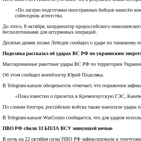
«По лагерю подготовки иностранных бойцов нанесён ко
собеседник агентства.
До этого, 8 октября, координатор пророссийского николаевско
беспилотниками для штурмовых операций.
Десятью днями позже Лебедев сообщил о ударе по танковому п
Подоляка рассказал об ударах ВС РФ по украинским энерг
Массированные ракетные удары ВС РФ по территории Украины 
Об этом сообщил военблогер Юрий Подоляка.
В Telegram-канале обозреватель отмечает, что поражения зафи
«Пока известно о прилетах в Кременчугскую ГЭС, Кане
По словам блогера, российские войска также наносили удары п
В Telegram-канале WarGonzo сообщается, что для ударов испо
ПВО РФ сбили 33 БПЛА ВСУ минувшей ночью
В ночь на 22 октября силы ПВО РФ зафиксировали и уничтож