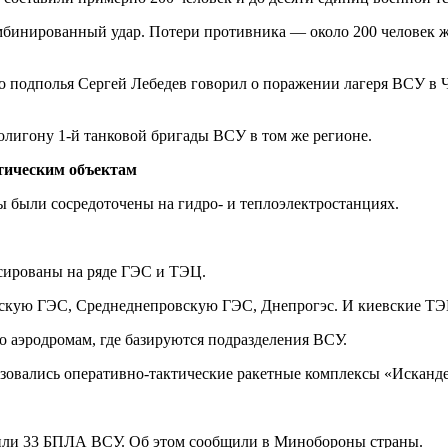
мбинированный удар. Потери противника — около 200 человек ж
го подполья Сергей Лебедев говорил о поражении лагеря ВСУ в Ч
олигону 1-й танковой бригады ВСУ в том же регионе.
етическим объектам
были сосредоточены на гидро- и теплоэлектростанциях.
ксированы на ряде ГЭС и ТЭЦ.
вскую ГЭС, Среднеднепровскую ГЭС, Днепрогэс. И киевские ТЭ
о аэродромам, где базируются подразделения ВСУ.
льзовались оперативно-тактические ракетные комплексы «Исканд
или 33 БПЛА ВСУ. Об этом сообщили в Минобороны страны.