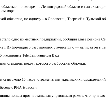
 областью, по четыре – в Ленинградской области и над акватор
ном море.
й областью, по одному – в Орловской, Тверской и Тульской об
стало одно из местных предприятий, сообщил глава региона Се
ет. Информация о разрушениях уточняется», — написал он в Tel
убликованные Telegram-каналом Baza.
ыми стеклами, вокруг которого разбросаны обломки.
огня около 15 часов, отражая атаки украинских подразделений
беседе с РИА Новости.
ашины попала противотанковая управляемая ракета, что привело