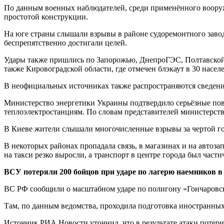
По данным военных наблюдателей, среди применённого воору
простотой конструкции.
На юге страны слышали взрывы в районе судоремонтного завод
беспрепятственно достигали целей.
Удары также пришлись по Запорожью, ДнепроГЭС, Полтавской 
также Кировоградской области, где отмечен блэкаут в 30 насел
В неофициальных источниках также распространяются сведени
Министерство энергетики Украины подтвердило серьёзные пов
теплоэлектростанциям. По словам представителей министерств
В Киеве жители слышали многочисленные взрывы за чертой г
В некоторых районах пропадала связь, в магазинах и на автоз
на такси резко выросли, а транспорт в центре города был части
ВСУ потеряли 200 бойцов при ударе по лагерю наемников в
ВС РФ сообщили о масштабном ударе по полигону «Гончаровск
Там, по данным ведомства, проходила подготовка иностранны
Источник РИА Новости уточнил, что в результате атаки потери