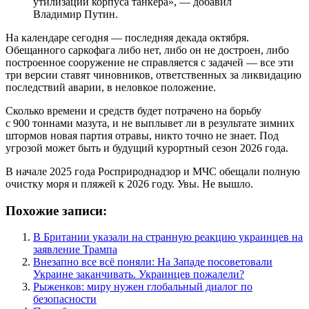
утилизации корпуса танкера», — добавил
Владимир Путин.
На календаре сегодня — последняя декада октября.
Обещанного саркофага либо нет, либо он не достроен, либо
построенное сооружение не справляется с задачей — все эти
три версии ставят чиновников, ответственных за ликвидацию
последствий аварии, в неловкое положение.
Сколько времени и средств будет потрачено на борьбу
с 900 тоннами мазута, и не выплывет ли в результате зимних
штормов новая партия отравы, никто точно не знает. Под
угрозой может быть и будущий курортный сезон 2026 года.
В начале 2025 года Росприроднадзор и МЧС обещали полную
очистку моря и пляжей к 2026 году. Увы. Не вышло.
Похожие записи:
В Британии указали на странную реакцию украинцев на
заявление Трампа
Внезапно все всё поняли: На Западе посоветовали
Украине заканчивать. Украинцев пожалели?
Рыженков: миру нужен глобальный диалог по
безопасности