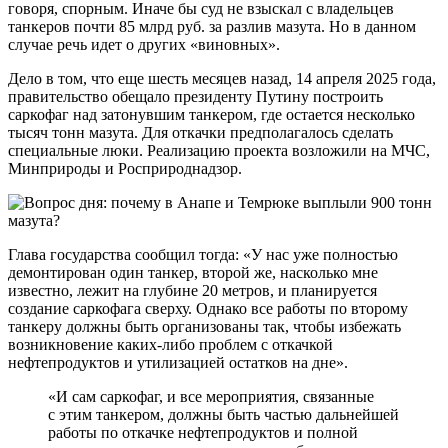
говоря, спорным. Иначе бы суд не взыскал с владельцев
танкеров почти 85 млрд руб. за разлив мазута. Но в данном
случае речь идет о других «виновных».
Дело в том, что еще шесть месяцев назад, 14 апреля 2025 года,
правительство обещало президенту Путину построить
саркофаг над затонувшим танкером, где остается несколько
тысяч тонн мазута. Для откачки предполагалось сделать
специальные люки. Реализацию проекта возложили на МЧС,
Минприроды и Росприроднадзор.
Глава государства сообщил тогда: «У нас уже полностью
демонтирован один танкер, второй же, насколько мне
известно, лежит на глубине 20 метров, и планируется
создание саркофага сверху. Однако все работы по второму
танкеру должны быть организованы так, чтобы избежать
возникновение каких-либо проблем с откачкой
нефтепродуктов и утилизацией остатков на дне».
«И сам саркофаг, и все мероприятия, связанные
с этим танкером, должны быть частью дальнейшей
работы по откачке нефтепродуктов и полной