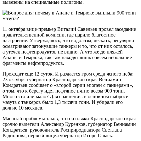
вывезены на специальные полигоны.
11 октября вице-премьер Виталий Савельев провел заседание
правительственной комисии, где царило благостное
настроение. Утверждалось, что водолазы, дескать, регулярно
осматривают затонувшие танкеры и то, что от них осталось,
а утечек нефтепродуктов не видно. А что же до пляжей
Анапы и Темрюка, так там находят лишь совсем небольшие
фрагменты нефтепродуктов.
Проходит еще 12 суток. И раздается гром среди ясного неба:
23 октября губернатор Краснодарского края Вениамин
Кондратьев сообщает о «второй серии эпопеи с танкерами»,
о том, что к берегу идет нефтяное пятно весом 900 тонн.
Много это или мало? Для сравнения: в основном выбросе
мазута с танкеров было 1,3 тысячи тонн. И убирали его
долгие 10 месяцев.
Масштаб проблемы таков, что на пляжи Краснодарского края
срочно вылетели Александр Куренков, губернатор Вениамин
Кондратьев, руководитель Росприроднадзора Светлана
Радионова, первый вице-губернатор Игорь Галась.