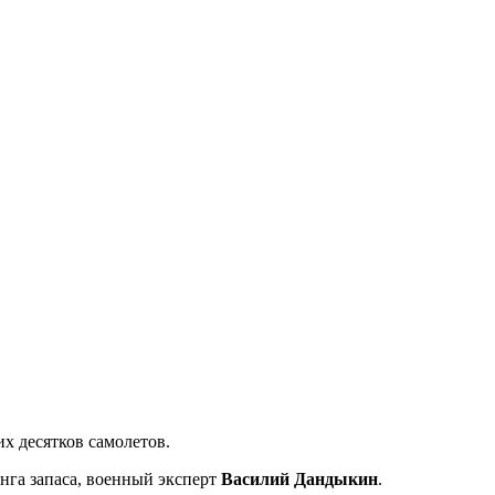
х десятков самолетов.
анга запаса, военный эксперт
Василий Дандыкин
.