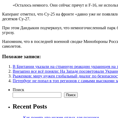
«Осталось немного. Они сейчас прячут и F-16, не использ
Каперанг отметил, что Су-25 на фронте «давно уже не появляли
десятков Су-27.
При этом Дандыкин подчеркнул, что немногочисленный парк б
угрозу.
Напомним, что в последней военной сводке Минобороны России
самолетов.
Похожие записи:
В Британии указали на странную реакцию украинцев на 
Внезапно все всё поняли: На Западе посоветовали Украи
Рыженков: миру нужен глобальный диалог по безопаснос
Петербург не попал в топ регионов с самыми высокими 
Поиск
Поиск
Recent Posts
Как понять что нужен отдых для психики