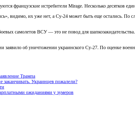
уются французские истребители Mirage. Несколько десятков един
сь», видимо, их уже нет, а Су-24 может быть еще остались. По с
оевых самолетов ВСУ — это не повод для шапкозакидательства
 заявило об уничтожении украинского Су-27. По оценке военно
заявление Трампа
не заканчивать. Украинцев пожалели?
ти
зарплатными ожиданиями у зумеров