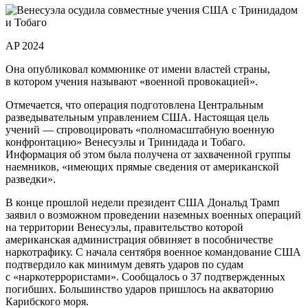
AP 2024
Она опубликовал коммюнике от имени властей страны,
в котором учения называют «военной провокацией».
Отмечается, что операция подготовлена Центральным
разведывательным управлением США. Настоящая цель
учений — спровоцировать «полномасштабную военную
конфронтацию» Венесуэлы и Тринидада и Тобаго.
Информация об этом была получена от захваченной группы
наемников, «имеющих прямые сведения от американской
разведки».
В конце прошлой недели президент США Дональд Трамп
заявил о возможном проведении наземных военных операций
на территории Венесуэлы, правительство которой
американская администрация обвиняет в пособничестве
наркотрафику. С начала сентября военное командование США
подтвердило как минимум девять ударов по судам
с «наркотеррористами». Сообщалось о 37 подтвержденных
погибших. Большинство ударов пришлось на акваторию
Карибского моря.