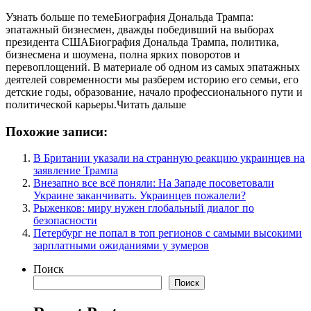
Узнать больше по темеБиография Дональда Трампа:
эпатажный бизнесмен, дважды победивший на выборах
президента СШАБиография Дональда Трампа, политика,
бизнесмена и шоумена, полна ярких поворотов и
перевоплощений. В материале об одном из самых эпатажных
деятелей современности мы разберем историю его семьи, его
детские годы, образование, начало профессионального пути и
политической карьеры.Читать дальше
Похожие записи:
В Британии указали на странную реакцию украинцев на
заявление Трампа
Внезапно все всё поняли: На Западе посоветовали
Украине заканчивать. Украинцев пожалели?
Рыженков: миру нужен глобальный диалог по
безопасности
Петербург не попал в топ регионов с самыми высокими
зарплатными ожиданиями у зумеров
Поиск
Поиск