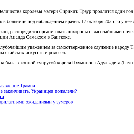
 Величества королевы-матери Сирикит. Траур продлится один год
ась в больнице под наблюдением врачей. 17 октября 2025-го у н
он, распорядился организовать похороны с высочайшими почес
нции Ананда Самакхом в Бангкоке.
ь глубочайшим уважением за самоотверженное служение народу Т
х тайских искусств и ремесел.
на была законной супругой короля Пхумипона Адульядета (Рама I
заявление Трампа
не заканчивать. Украинцев пожалели?
ти
зарплатными ожиданиями у зумеров