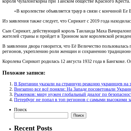
короля Чулалонгкорна при Тайском обществе Красного Креста.
«В королевстве объявляется траур в связи с кончиной Ее
Из заявления также следует, что Сирикит с 2019 года находил
Сын Сирикит, действующий король Таиланда Маха Вачиралонгк
жителей страны и пройдет в Тронном зале королевской резиде
В заявлении двора говорится, что Её Величество пользовалас
регионов, укреплению роли женщин и сохранению традиционны
Королева Сирикит родилась 12 августа 1932 года в Бангкоке. О
Похожие записи:
В Британии указали на странную реакцию украинцев на 
Внезапно все всё поняли: На Западе посоветовали Украи
Рыженков: миру нужен глобальный диалог по безопаснос
Петербург не попал в топ регионов с самыми высокими 
Поиск
Поиск
Recent Posts