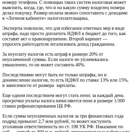
номеру телефона. С помощью таких систем налоговая может
выяснить, когда, где, что и на какую сумму владелец номера
делал покупку. Размер оплаты можно сопоставить с доходами
в «Личном кабинете» налогоплательщика.
Эксперты пояснили, что для избегания ответных мер в виде
штрафа, надо просто доплатить НДФЛ в бюджет до того, как
составят акт о правонарушении. Второй вариант —
упросить работодателя легализовать доход гражданина.
За неуплату налогов есть штраф в размере 20% от
неуплаченной суммы. Если налоги не уплачивались
умышленно, то он может составить 40%.
Последствиями могут быть не только штрафы, но и
доначисление налогов, то есть НДФЛ по ставке 13% или 15%,
в зависимости от размера зарплаты.
Еще одним последствием могут стать пени: за каждый день
просрочки уплаты налога начисляются пени в размере 1/300
ставки рефинансирования ЦБ РФ.
Если сумма неуплаченных налогов за три финансовых года
подряд превысит 2,7 млн рублей, то может наступить
уголовная ответственность по ст. 198 УК РФ. Наказание по
ней — штраф до 300 тыс. рублей, принудительные работы или