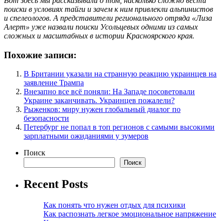
Вот
здесь
мы рассказывали о том, насколько сложно вести
поиски в условиях тайги и зачем к ним привлекли альпинистов
и спелеологов. А представители регионального отряда «Лиза
Алерт» уже назвали поиски Усольцевых одними из самых
сложных и масштабных в истории Красноярского края.
Похожие записи:
В Британии указали на странную реакцию украинцев на
заявление Трампа
Внезапно все всё поняли: На Западе посоветовали
Украине заканчивать. Украинцев пожалели?
Рыженков: миру нужен глобальный диалог по
безопасности
Петербург не попал в топ регионов с самыми высокими
зарплатными ожиданиями у зумеров
Поиск
Поиск
Recent Posts
Как понять что нужен отдых для психики
Как распознать легкое эмоциональное напряжение