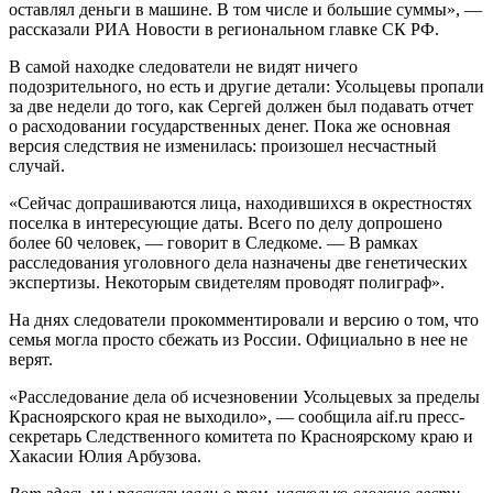
оставлял деньги в машине. В том числе и большие суммы», —
рассказали РИА Новости в региональном главке СК РФ.
В самой находке следователи не видят ничего
подозрительного, но есть и другие детали: Усольцевы пропали
за две недели до того, как Сергей должен был подавать отчет
о расходовании государственных денег. Пока же основная
версия следствия не изменилась: произошел несчастный
случай.
«Сейчас допрашиваются лица, находившихся в окрестностях
поселка в интересующие даты. Всего по делу допрошено
более 60 человек, — говорит в Следкоме. — В рамках
расследования уголовного дела назначены две генетических
экспертизы. Некоторым свидетелям проводят полиграф».
На днях следователи прокомментировали и версию о том, что
семья могла просто сбежать из России. Официально в нее не
верят.
«Расследование дела об исчезновении Усольцевых за пределы
Красноярского края не выходило», — сообщила aif.ru пресс-
секретарь Следственного комитета по Красноярскому краю и
Хакасии Юлия Арбузова.