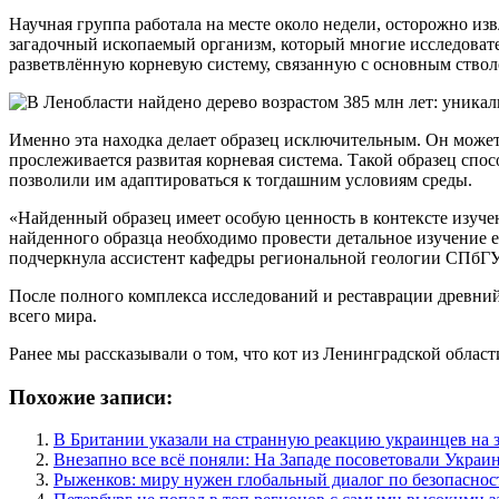
Научная группа работала на месте около недели, осторожно и
загадочный ископаемый организм, который многие исследоват
разветвлённую корневую систему, связанную с основным ствол
Именно эта находка делает образец исключительным. Он может
прослеживается развитая корневая система. Такой образец спо
позволили им адаптироваться к тогдашним условиям среды.
«Найденный образец имеет особую ценность в контексте изуче
найденного образца необходимо провести детальное изучение 
подчеркнула ассистент кафедры региональной геологии СПбГ
После полного комплекса исследований и реставрации древний 
всего мира.
Ранее мы рассказывали о том, что кот из Ленинградской област
Похожие записи:
В Британии указали на странную реакцию украинцев на 
Внезапно все всё поняли: На Западе посоветовали Украи
Рыженков: миру нужен глобальный диалог по безопаснос