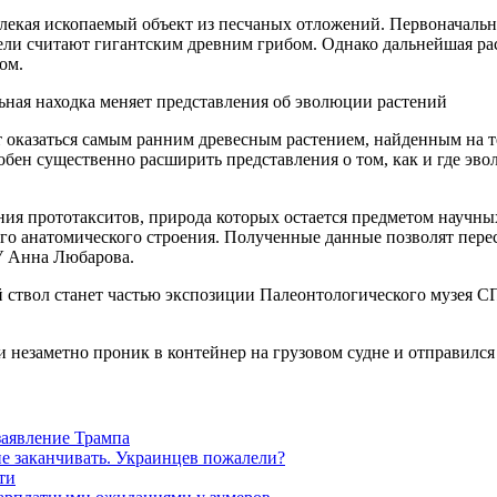
звлекая ископаемый объект из песчаных отложений. Первоначаль
ели считают гигантским древним грибом. Однако дальнейшая ра
ом.
 оказаться самым ранним древесным растением, найденным на т
собен существенно расширить представления о том, как и где эв
ния прототакситов, природа которых остается предметом научны
его анатомического строения. Полученные данные позволят пере
У Анна Любарова.
ствол станет частью экспозиции Палеонтологического музея СПб
и незаметно проник в контейнер на грузовом судне и отправился 
заявление Трампа
не заканчивать. Украинцев пожалели?
ти