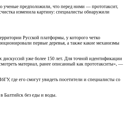
но ученые предположили, что перед ними — прототаксит,
счистка изменила картину: специалисты обнаружили
ерритории Русской платформы, у которого четко
олюционировали первые деревья, а также какие механизмы
х дискуссий уже более 150 лет. Для точной идентификации
смотреть материал, ранее описанный как прототакситы», —
ГУ, где его смогут увидеть посетители и специалисты со
в Балтийск без еды и воды.