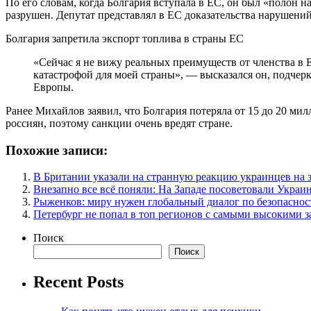
По его словам, когда Болгария вступала в ЕС, он был «полон 
разрушен. Депутат представлял в ЕС доказательства нарушений 
Болгария запретила экспорт топлива в страны ЕС
«Сейчас я не вижу реальных преимуществ от членства в 
катастрофой для моей страны», — высказался он, подчер
Европы.
Ранее Михайлов заявил, что Болгария потеряла от 15 до 20 ми
россиян, поэтому санкции очень вредят стране.
Похожие записи:
В Британии указали на странную реакцию украинцев на 
Внезапно все всё поняли: На Западе посоветовали Украи
Рыженков: миру нужен глобальный диалог по безопаснос
Петербург не попал в топ регионов с самыми высокими 
Поиск
Поиск
Recent Posts