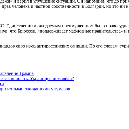
надежд» и верил в улучшение ситуации. Он напомнил, что до пр
прав человека и частной собственности в Болгарии, но это ни к
ЕС. Единственным ожидаемым преимуществом было правосудие и ч
кнув, что Брюссель «поддерживает мафиозные правительства» и 
ллиардов евро из-за антироссийских санкций. По его словам, ту
заявление Трампа
не заканчивать. Украинцев пожалели?
ти
зарплатными ожиданиями у зумеров