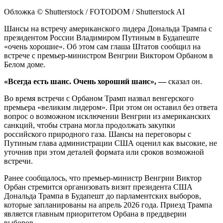
Обложка © Shutterstock / FOTODOM / Shutterstock AI
Шансы на встречу американского лидера Дональда Трампа с
президентом России Владимиром Путиным в Будапеште
«очень хорошие». Об этом сам глаша Штатов сообщил на
встрече с премьер-министром Венгрии Виктором Орбаном в
Белом доме.
«Всегда есть шанс. Очень хороший шанс»,
—
сказал он.
Во время встречи с Орбаном Трамп назвал венгерского
премьера «великим лидером». При этом он оставил без ответа
вопрос о возможном исключении Венгрии из американских
санкций, чтобы страна могла продолжать закупки
российского природного газа. Шансы на переговоры с
Путиным глава администрации США оценил как высокие, не
уточнив при этом деталей формата или сроков возможной
встречи.
Ранее сообщалось, что премьер-министр Венгрии Виктор
Орбан стремится организовать визит президента США
Дональда Трампа в Будапешт до парламентских выборов,
которые запланированы на апрель 2026 года. Приезд Трампа
является главным приоритетом Орбана в преддверии
выборов.