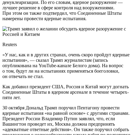
денуклеаризации. По его словам, ядерное разоружение —
лучшее решение в сфере контроля над вооружениями.
При этом он также подтвердил, что Соединенные Штаты
намерены провести ядерные испытания.
Reuters
«У нас, как и в других странах, очень скоро пройдут ядерные
испытания», — сказал Трамп журналистам (запись
опубликована на YouTube-канале Белого дома). На вопрос
о том, будут ли на испытаниях применяться боеголовки,
он отвечать не стал.
Как добавил президент США, Россия и Китай могут догнать
Соединенные Штаты в ядерном арсенале в течение четырех-
пяти лет.
30 октября Дональд Трамп поручил Пентагону провести
ядерные испытания «на равной основе» с другими странами.
Президент России Владимир Путин заявлял, что, если
Вашингтон проведет их, Москва должна предпринять
«адекватные ответные действия». Он также поручил собрать
предложения о целесообразности начала работ по подготовке