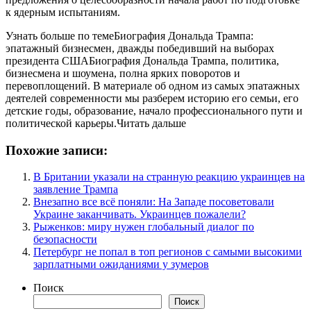
к ядерным испытаниям.
Узнать больше по темеБиография Дональда Трампа:
эпатажный бизнесмен, дважды победивший на выборах
президента СШАБиография Дональда Трампа, политика,
бизнесмена и шоумена, полна ярких поворотов и
перевоплощений. В материале об одном из самых эпатажных
деятелей современности мы разберем историю его семьи, его
детские годы, образование, начало профессионального пути и
политической карьеры.Читать дальше
Похожие записи:
В Британии указали на странную реакцию украинцев на
заявление Трампа
Внезапно все всё поняли: На Западе посоветовали
Украине заканчивать. Украинцев пожалели?
Рыженков: миру нужен глобальный диалог по
безопасности
Петербург не попал в топ регионов с самыми высокими
зарплатными ожиданиями у зумеров
Поиск
Поиск