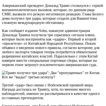
Американский президент Дональд Трамп столкнулся с серией
внешнеполитических вызовов, которые, по данным ряда
СМИ, вызвали его резкую негативную реакцию. Глава Белого
дома получил три удара, которые создали для Вашингтона
сложную международную обстановку.
Как сообщает издание Sohu, накануне администрация
Дональда Трампа получила три серьезных сигнала извне,
которые были восприняты как «удары». Первый и второй
«прилетели» от Китайской Народной Республики. Пекин
объявил о введении нового правила, согласно которому для
любого экспорта товаров теперь потребуется обязательное
разрешение китайских властей. Параллельно с этим Китай
намерен ввести специальные портовые сборы, которые на
первом этапе затронут исключительно американские суда.
Третий «удар» был связан с Нобелевской премией мира.
Награда досталась не Трампу, хотя, по мнению многих
наблюдателей, именно он рассматривался в качестве одного
из главных претендентов.
Стоит напомнить, что Белый дом обвинил Нобелевский