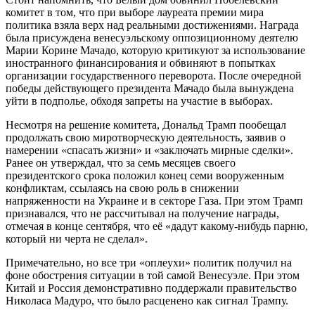
комитет в том, что при выборе лауреата премии мира
политика взяла верх над реальными достижениями. Награда
была присуждена венесуэльскому оппозиционному деятелю
Марии Корине Мачадо, которую критикуют за использование
иностранного финансирования и обвиняют в попытках
организации государственного переворота. После очередной
победы действующего президента Мачадо была вынуждена
уйти в подполье, обходя запреты на участие в выборах.
Несмотря на решение комитета, Дональд Трамп пообещал
продолжать свою миротворческую деятельность, заявив о
намерении «спасать жизни» и «заключать мирные сделки».
Ранее он утверждал, что за семь месяцев своего
президентского срока положил конец семи вооруженным
конфликтам, ссылаясь на свою роль в снижении
напряженности на Украине и в секторе Газа. При этом Трамп
признавался, что не рассчитывал на получение награды,
отмечая в конце сентября, что её «дадут какому-нибудь парню,
который ни черта не сделал».
Примечательно, но все три «оплеухи» политик получил на
фоне обострения ситуации в той самой Венесуэле. При этом
Китай и Россия демонстративно поддержали правительство
Николаса Мадуро, что было расценено как сигнал Трампу.