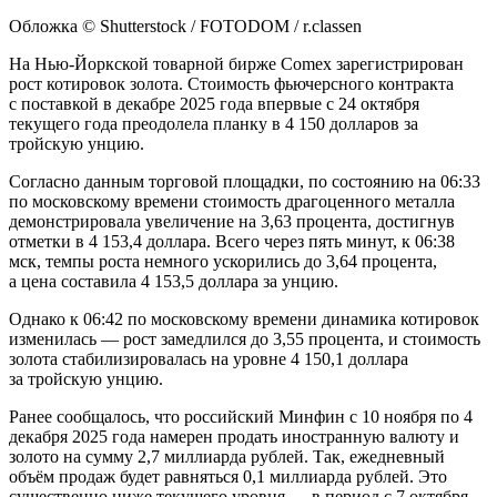
Обложка © Shutterstock / FOTODOM / r.classen
На Нью-Йоркской товарной бирже Comex зарегистрирован
рост котировок золота. Стоимость фьючерсного контракта
с поставкой в декабре 2025 года впервые с 24 октября
текущего года преодолела планку в 4 150 долларов за
тройскую унцию.
Согласно данным торговой площадки, по состоянию на 06:33
по московскому времени стоимость драгоценного металла
демонстрировала увеличение на 3,63 процента, достигнув
отметки в 4 153,4 доллара. Всего через пять минут, к 06:38
мск, темпы роста немного ускорились до 3,64 процента,
а цена составила 4 153,5 доллара за унцию.
Однако к 06:42 по московскому времени динамика котировок
изменилась — рост замедлился до 3,55 процента, и стоимость
золота стабилизировалась на уровне 4 150,1 доллара
за тройскую унцию.
Ранее сообщалось, что российский Минфин с 10 ноября по 4
декабря 2025 года намерен продать иностранную валюту и
золото на сумму 2,7 миллиарда рублей. Так, ежедневный
объём продаж будет равняться 0,1 миллиарда рублей. Это
существенно ниже текущего уровня — в период с 7 октября