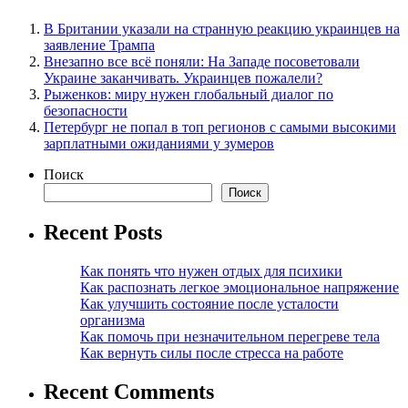
В Британии указали на странную реакцию украинцев на
заявление Трампа
Внезапно все всё поняли: На Западе посоветовали
Украине заканчивать. Украинцев пожалели?
Рыженков: миру нужен глобальный диалог по
безопасности
Петербург не попал в топ регионов с самыми высокими
зарплатными ожиданиями у зумеров
Поиск
Поиск
Recent Posts
Как понять что нужен отдых для психики
Как распознать легкое эмоциональное напряжение
Как улучшить состояние после усталости
организма
Как помочь при незначительном перегреве тела
Как вернуть силы после стресса на работе
Recent Comments