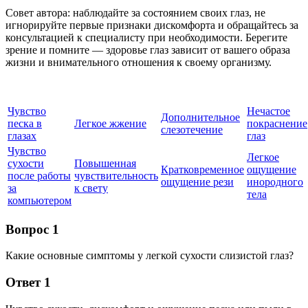
Совет автора: наблюдайте за состоянием своих глаз, не
игнорируйте первые признаки дискомфорта и обращайтесь за
консультацией к специалисту при необходимости. Берегите
зрение и помните — здоровье глаз зависит от вашего образа
жизни и внимательного отношения к своему организму.
Чувство
Нечастое
Дополнительное
песка в
Легкое жжение
покраснение
слезотечение
глазах
глаз
Чувство
Легкое
сухости
Повышенная
Кратковременное
ощущение
после работы
чувствительность
ощущение рези
инородного
за
к свету
тела
компьютером
Вопрос 1
Какие основные симптомы у легкой сухости слизистой глаз?
Ответ 1