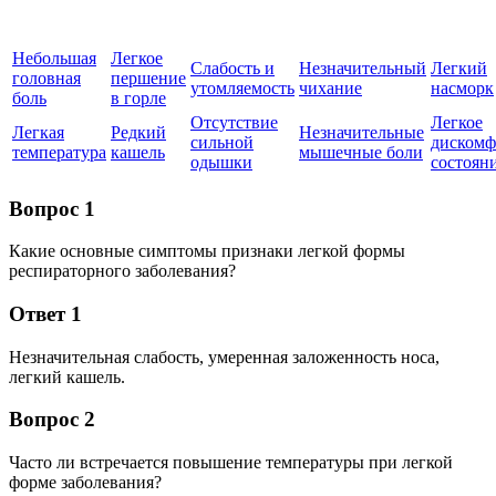
Небольшая
Легкое
Слабость и
Незначительный
Легкий
головная
першение
утомляемость
чихание
насморк
боль
в горле
Отсутствие
Легкое
Легкая
Редкий
Незначительные
сильной
дискомф
температура
кашель
мышечные боли
одышки
состоян
Вопрос 1
Какие основные симптомы признаки легкой формы
респираторного заболевания?
Ответ 1
Незначительная слабость, умеренная заложенность носа,
легкий кашель.
Вопрос 2
Часто ли встречается повышение температуры при легкой
форме заболевания?