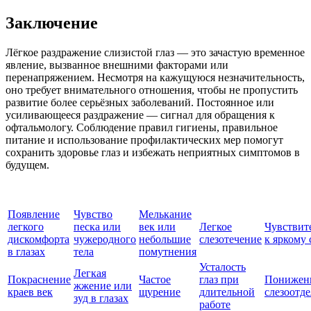
Заключение
Лёгкое раздражение слизистой глаз — это зачастую временное
явление, вызванное внешними факторами или
перенапряжением. Несмотря на кажущуюся незначительность,
оно требует внимательного отношения, чтобы не пропустить
развитие более серьёзных заболеваний. Постоянное или
усиливающееся раздражение — сигнал для обращения к
офтальмологу. Соблюдение правил гигиены, правильное
питание и использование профилактических мер помогут
сохранить здоровье глаз и избежать неприятных симптомов в
будущем.
Появление
Чувство
Мелькание
легкого
песка или
век или
Легкое
Чувствит
дискомфорта
чужеродного
небольшие
слезотечение
к яркому 
в глазах
тела
помутнения
Усталость
Легкая
Покраснение
Частое
глаз при
Понижен
жжение или
краев век
щурение
длительной
слезоотд
зуд в глазах
работе