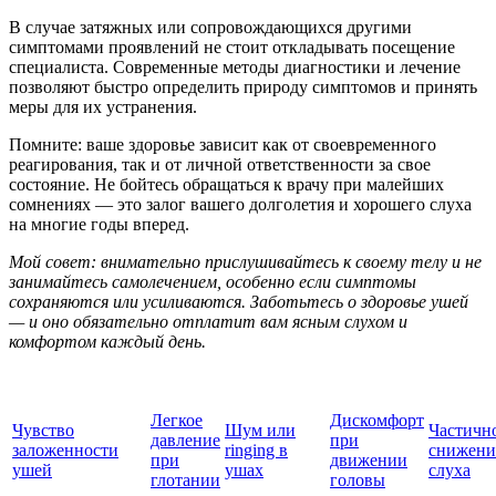
В случае затяжных или сопровождающихся другими
симптомами проявлений не стоит откладывать посещение
специалиста. Современные методы диагностики и лечение
позволяют быстро определить природу симптомов и принять
меры для их устранения.
Помните: ваше здоровье зависит как от своевременного
реагирования, так и от личной ответственности за свое
состояние. Не бойтесь обращаться к врачу при малейших
сомнениях — это залог вашего долголетия и хорошего слуха
на многие годы вперед.
Мой совет: внимательно прислушивайтесь к своему телу и не
занимайтесь самолечением, особенно если симптомы
сохраняются или усиливаются. Заботьтесь о здоровье ушей
— и оно обязательно отплатит вам ясным слухом и
комфортом каждый день.
Легкое
Дискомфорт
Чувство
Шум или
Частичн
давление
при
заложенности
ringing в
снижени
при
движении
ушей
ушах
слуха
глотании
головы