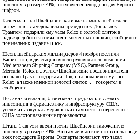
пошлину в размере 39%, что является рекордной для Европы
цифрой.
Бизнесмены из Швейцарии, которые на минувшей неделе
встречались с американским президентом Дональдом
Трампом, подарили ему часы Rolex и золотой слиток в
надежде добиться снижения таможенных пошлин, сообщило в
понедельник издание Blick.
Шесть швейцарских миллиардеров 4 ноября посетили
Вашингтон, в делегацию вошли руководители компаний
Mediterranean Shipping Company (MSC), Partners Group,
Mercuria, Rolex и других.»Швейцарские предприниматели
осыпали Трампа подарками. Так, они подарили ему часы
Rolex, а также именной золотой слиток», – говорится в
сообщении.
По данным издания, бизнесмены предложили сделать
инвестиции в фармацевтику и инфраструктуру США,
увеличить закупки американских самолетов и перенести в
США золотоплавильные производства.
Штаты 1 августа ввели против Швейцарии таможенную
пошлину в размере 39%. Это самый высокий показатель среди
всех государств Европы. Эксперты полагают, что такая