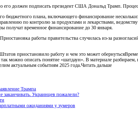
ого его должен подписать президент США Дональд Трамп. Процесс
ового бюджетного плана, включающего финансирование нескольки
правлению по контролю за продуктами и лекарствами, ведомству
уры получат временное финансирование до 30 января.
. Приостановка работы правительства случилась из-за разногла
Штатов приостановило работу и чем это может обернутьсяВрем
так можно описать понятие «шатдаун». В материале разбираем, 
делим актуальным событиям 2025 года.Читать дальше
заявление Трампа
не заканчивать. Украинцев пожалели?
ти
зарплатными ожиданиями у зумеров