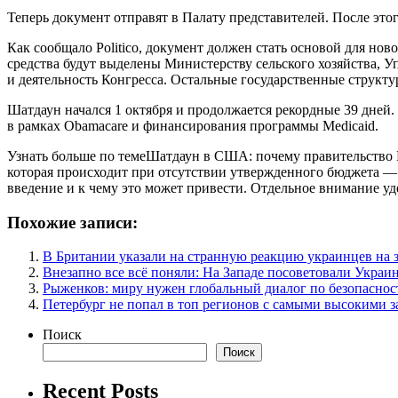
Теперь документ отправят в Палату представителей. После эт
Как сообщало Politico, документ должен стать основой для н
средства будут выделены Министерству сельского хозяйства, У
и деятельность Конгресса. Остальные государственные структ
Шатдаун начался 1 октября и продолжается рекордные 39 дней
в рамках Obamacare и финансирования программы Medicaid.
Узнать больше по темеШатдаун в США: почему правительство 
которая происходит при отсутствии утвержденного бюджета — 
введение и к чему это может привести. Отдельное внимание у
Похожие записи:
В Британии указали на странную реакцию украинцев на 
Внезапно все всё поняли: На Западе посоветовали Украи
Рыженков: миру нужен глобальный диалог по безопаснос
Петербург не попал в топ регионов с самыми высокими 
Поиск
Поиск
Recent Posts