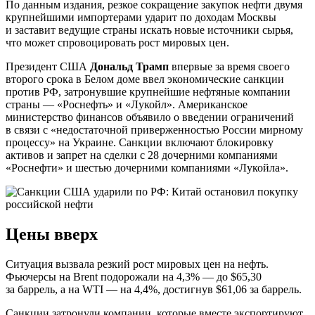
По данным издания, резкое сокращение закупок нефти двумя
крупнейшими импортерами ударит по доходам Москвы
и заставит ведущие страны искать новые источники сырья,
что может спровоцировать рост мировых цен.
Президент США
Дональд Трамп
впервые за время своего
второго срока в Белом доме ввел экономические санкции
против РФ, затронувшие крупнейшие нефтяные компании
страны — «Роснефть» и «Лукойл». Американское
министерство финансов объявило о введении ограничений
в связи с «недостаточной приверженностью России мирному
процессу» на Украине. Санкции включают блокировку
активов и запрет на сделки с 28 дочерними компаниями
«Роснефти» и шестью дочерними компаниями «Лукойла».
Цены вверх
Ситуация вызвала резкий рост мировых цен на нефть.
Фьючерсы на Brent подорожали на 4,3% — до $65,30
за баррель, а на WTI — на 4,4%, достигнув $61,06 за баррель.
Санкции затронули компании, которые вместе экспортируют