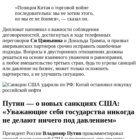
«Позиция Китая о торговой войне
последовательна: мы не хотим этого,
но мы ее не боимся», — сказал он.
Дипломат напомнил о важности соблюдения
договоренностей, достигнутых в ходе телефонных
переговоров
Си Цзиньпина
и Дональда Трампа, и призвал
американских партнеров срочно исправить ошибочные
подходы. Вопросы в двусторонних отношениях должны
решаться на основе взаимного уважения и равноправия,
а любое вмешательство третьих стран, будь то угрозы санкций
или давление на бизнес, может только осложнить
партнерство, а не улучшить ситуацию.
Путин — о новых санкциях США:
«Уважающие себя государства никогда
не делают ничего под давлением»
Президент России
Владимир Путин
прокомментировал
свежий пакет санкций США и подчеркнул, что эти меры