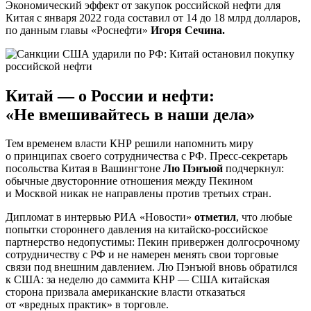
Экономический эффект от закупок российской нефти для
Китая с января 2022 года составил от 14 до 18 млрд долларов,
по данным главы «Роснефти»
Игоря Сечина.
Китай — о России и нефти:
«Не вмешивайтесь в наши дела»
Тем временем власти КНР решили напомнить миру
о принципах своего сотрудничества с РФ. Пресс-секретарь
посольства Китая в Вашингтоне
Лю Пэнъюй
подчеркнул:
обычные двусторонние отношения между Пекином
и Москвой никак не направлены против третьих стран.
Дипломат в интервью РИА «Новости»
отметил
, что любые
попытки стороннего давления на китайско-российское
партнерство недопустимы: Пекин привержен долгосрочному
сотрудничеству с РФ и не намерен менять свои торговые
связи под внешним давлением. Лю Пэнъюй вновь обратился
к США: за неделю до саммита КНР — США китайская
сторона призвала американские власти отказаться
от «вредных практик» в торговле.