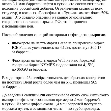
около 3,1 млн баррелей нефти в сутки, что составляет почти
половину российской добычи. Ограничения касаются всех
структур, в которых «Роснефть» и «Лукойл» имеют более 50%
акций. Это создало опасения на рынке относительно
сокращения поставок сырья из РФ, что и привело
к повышению цен.
После объявления санкций котировки нефти резко
выросли
:
Фьючерсы на нефть марки Brent на лондонской бирже
ICE Futures увеличились на 4,12%, достигнув $65,17
за баррель.
Фьючерсы на нефть марки WTI на нью-йоркской
товарной бирже NYMEX подорожали на 4,15%,
до $60,93 за баррель.
В ходе торгов 23 октября стоимость декабрьских контрактов
на поставку Brent росла более чем на 5%, превышая $65
за баррель.
До введения санкций РФ обеспечивала около
20%
китайского
импорта нефти, что составляло примерно 2 млн баррелей
в сутки. Из этой цифры около 1,4 млн баррелей поступало
морским путем, а оставшаяся часть — по трубопроводам.