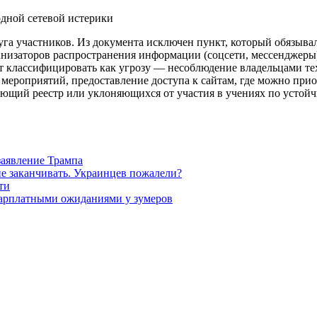
а участников. Из документа исключен пункт, который обязывал
рганизаторов распространения информации (соцсети, мессенджер
классифицировать как угрозу — несоблюдение владельцами техн
ероприятий, предоставление доступа к сайтам, где можно приоб
ующий реестр или уклоняющихся от участия в учениях по устойч
заявление Трампа
не заканчивать. Украинцев пожалели?
ти
зарплатными ожиданиями у зумеров