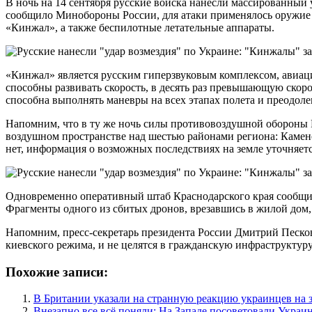
В ночь на 14 сентября русские войска нанесли массированны
сообщило Минобороны России, для атаки применялось оружие 
«Кинжал», а также беспилотные летательные аппараты.
«Кинжал» является русским гиперзвуковым комплексом, авиац
способны развивать скорость, в десять раз превышающую скоро
способна выполнять маневры на всех этапах полета и преодол
Напомним, что в ту же ночь силы противовоздушной обороны 
воздушном пространстве над шестью районами региона: Каменс
нет, информация о возможных последствиях на земле уточняетс
Одновременно оперативный штаб Краснодарского края сообщил 
Фрагменты одного из сбитых дронов, врезавшись в жилой дом, 
Напомним, пресс-секретарь президента России Дмитрий Песко
киевского режима, и не целятся в гражданскую инфраструктур
Похожие записи:
В Британии указали на странную реакцию украинцев на 
Внезапно все всё поняли: На Западе посоветовали Украи