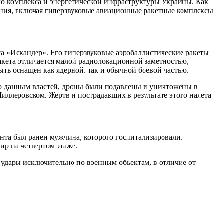
о комплекса и энергетической инфраструктуры Украины. Как
ания, включая гиперзвуковые авиационные ракетные комплексы
а «Искандер». Его гиперзвуковые аэробаллистические ракеты
Ракета отличается малой радиолокационной заметностью,
ть оснащен как ядерной, так и обычной боевой частью.
По данным властей, дроны были подавлены и уничтожены в
ллеровском. Жертв и пострадавших в результате этого налета
нта был ранен мужчина, которого госпитализировали.
ир на четвертом этаже.
удары исключительно по военным объектам, в отличие от