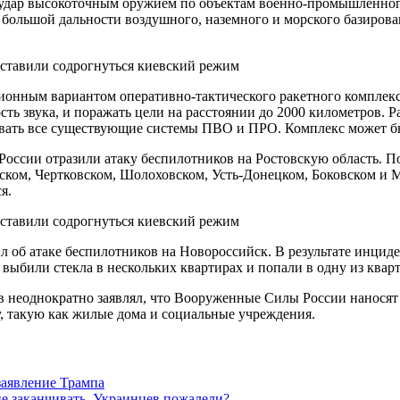
й удар высокоточным оружием по объектам военно-промышленног
большой дальности воздушного, наземного и морского базиров
ионным вариантом оперативно-тактического ракетного комплекс
сть звука, и поражать цели на расстоянии до 2000 километров. 
евать все существующие системы ПВО и ПРО. Комплекс может бы
России отразили атаку беспилотников на Ростовскую область. 
ком, Чертковском, Шолоховском, Усть-Донецком, Боковском и Ми
я.
об атаке беспилотников на Новороссийск. В результате инциде
выбили стекла в нескольких квартирах и попали в одну из кварт
в неоднократно заявлял, что Вооруженные Силы России наносят 
у, такую как жилые дома и социальные учреждения.
заявление Трампа
не заканчивать. Украинцев пожалели?