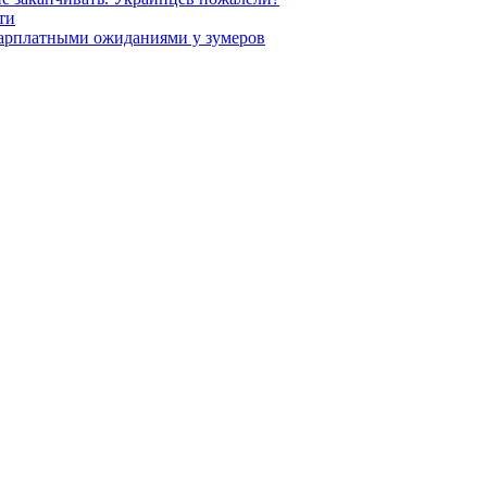
ти
зарплатными ожиданиями у зумеров