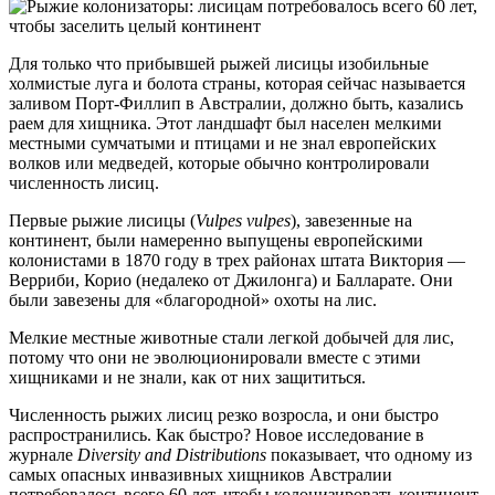
Для только что прибывшей рыжей лисицы изобильные
холмистые луга и болота страны, которая сейчас называется
заливом Порт-Филлип в Австралии, должно быть, казались
раем для хищника. Этот ландшафт был населен мелкими
местными сумчатыми и птицами и не знал европейских
волков или медведей, которые обычно контролировали
численность лисиц.
Первые рыжие лисицы (
Vulpes vulpes
), завезенные на
континент, были намеренно выпущены европейскими
колонистами в 1870 году в трех районах штата Виктория —
Верриби, Корио (недалеко от Джилонга) и Балларате. Они
были завезены для «благородной» охоты на лис.
Мелкие местные животные стали легкой добычей для лис,
потому что они не эволюционировали вместе с этими
хищниками и не знали, как от них защититься.
Численность рыжих лисиц резко возросла, и они быстро
распространились. Как быстро? Новое исследование в
журнале
Diversity and Distributions
показывает, что одному из
самых опасных инвазивных хищников Австралии
потребовалось всего 60 лет, чтобы колонизировать континент.