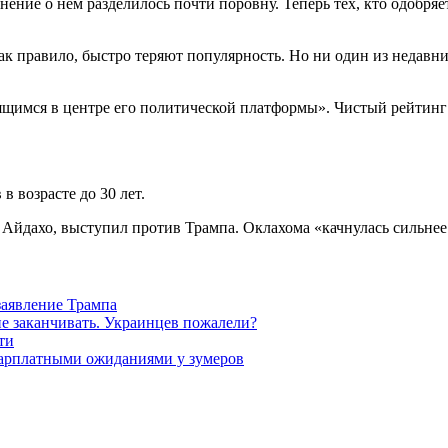
нение о нем разделилось почти поровну. Теперь тех, кто одобряе
ак правило, быстро теряют популярность. Но ни один из недавних
ящимся в центре его политической платформы». Чистый рейтинг 
 возрасте до 30 лет.
 Айдахо, выступил против Трампа. Оклахома «качнулась сильнее 
заявление Трампа
не заканчивать. Украинцев пожалели?
ти
зарплатными ожиданиями у зумеров