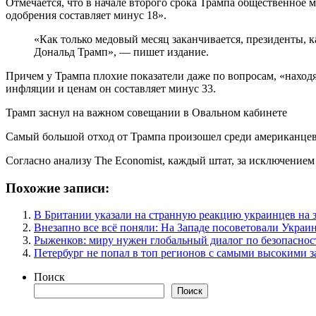
Отмечается, что в начале второго срока Трампа общественное м
одобрения составляет минус 18».
«Как только медовый месяц заканчивается, президенты, к
Дональд Трамп», — пишет издание.
Причем у Трампа плохие показатели даже по вопросам, «наход
инфляции и ценам он составляет минус 33.
Трамп заснул на важном совещании в Овальном кабинете
Самый большой отход от Трампа произошел среди американцев в
Согласно анализу The Economist, каждый штат, за исключением
Похожие записи:
В Британии указали на странную реакцию украинцев на 
Внезапно все всё поняли: На Западе посоветовали Украи
Рыженков: миру нужен глобальный диалог по безопаснос
Петербург не попал в топ регионов с самыми высокими 
Поиск
Поиск