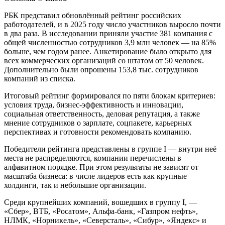
РБК представил обновлённый рейтинг российских
работодателей, и в 2025 году число участников выросло почти
в два раза. В исследовании приняли участие 381 компания с
общей численностью сотрудников 3,9 млн человек — на 85%
больше, чем годом ранее. Анкетирование было открыто для
всех коммерческих организаций со штатом от 50 человек.
Дополнительно были опрошены 153,8 тыс. сотрудников
компаний из списка.
Итоговый рейтинг формировался по пяти блокам критериев:
условия труда, бизнес-эффективность и инновации,
социальная ответственность, деловая репутация, а также
мнение сотрудников о зарплате, соцпакете, карьерных
перспективах и готовности рекомендовать компанию.
Победители рейтинга представлены в группе I — внутри неё
места не распределяются, компании перечислены в
алфавитном порядке. При этом результаты не зависят от
масштаба бизнеса: в числе лидеров есть как крупные
холдинги, так и небольшие организации.
Среди крупнейших компаний, вошедших в группу I, —
«Сбер», ВТБ, «Росатом», Альфа-банк, «Газпром нефть»,
НЛМК, «Норникель», «Северсталь», «Сибур», «Яндекс» и