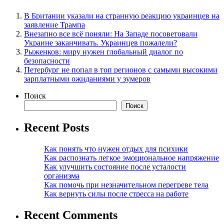
В Британии указали на странную реакцию украинцев на
заявление Трампа
Внезапно все всё поняли: На Западе посоветовали
Украине заканчивать. Украинцев пожалели?
Рыженков: миру нужен глобальный диалог по
безопасности
Петербург не попал в топ регионов с самыми высокими
зарплатными ожиданиями у зумеров
Поиск
Поиск
Recent Posts
Как понять что нужен отдых для психики
Как распознать легкое эмоциональное напряжение
Как улучшить состояние после усталости
организма
Как помочь при незначительном перегреве тела
Как вернуть силы после стресса на работе
Recent Comments