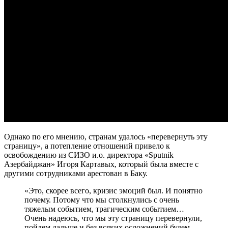
Однако по его мнению, странам удалось «перевернуть эту
страницу», а потепление отношений привело к
освобождению из СИЗО и.о. директора «Sputnik
Азербайджан» Игоря Картавых, который была вместе с
другими сотрудниками арестован в Баку.
«Это, скорее всего, кризис эмоций был. И понятно
почему. Потому что мы столкнулись с очень
тяжелым событием, трагическим событием…
Очень надеюсь, что мы эту страницу перевернули,
пойдем дальше и без всяких осложнений будем