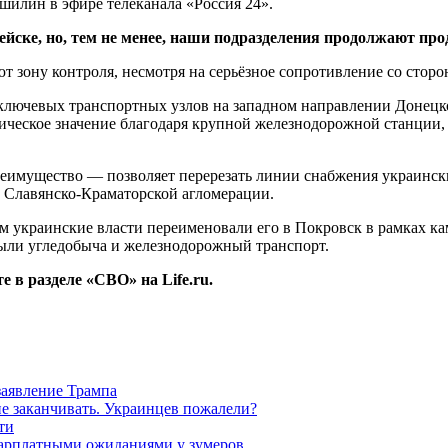
илин в эфире телеканала «Россия 24».
йске, но, тем не менее, наши подразделения продолжают пр
 зону контроля, несмотря на серьёзное сопротивление со стор
ключевых транспортных узлов на западном направлении Донецк
егическое значение благодаря крупной железнодорожной станции,
реимущество — позволяет перерезать линии снабжения украинск
 к Славянско-Краматорской агломерации.
ем украинские власти переименовали его в Покровск в рамках к
были угледобыча и железнодорожный транспорт.
 в разделе «СВО» на Life.ru.
заявление Трампа
не заканчивать. Украинцев пожалели?
ти
зарплатными ожиданиями у зумеров