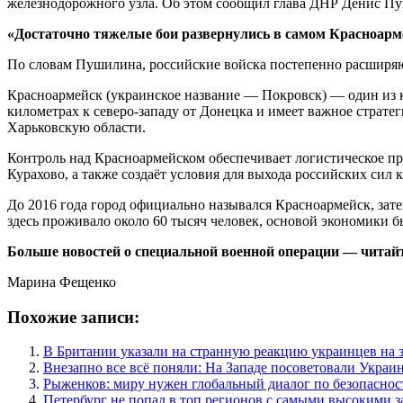
железнодорожного узла. Об этом сообщил глава ДНР Денис Пуш
«Достаточно тяжелые бои развернулись в самом Красноарме
По словам Пушилина, российские войска постепенно расширяют
Красноармейск (украинское название — Покровск) — один из 
километрах к северо-западу от Донецка и имеет важное страт
Харьковскую области.
Контроль над Красноармейском обеспечивает логистическое п
Курахово, а также создаёт условия для выхода российских сил
До 2016 года город официально назывался Красноармейск, зат
здесь проживало около 60 тысяч человек, основой экономики 
Больше новостей о специальной военной операции — читайте
Марина Фещенко
Похожие записи:
В Британии указали на странную реакцию украинцев на 
Внезапно все всё поняли: На Западе посоветовали Украи
Рыженков: миру нужен глобальный диалог по безопаснос
Петербург не попал в топ регионов с самыми высокими 