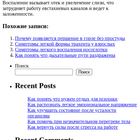
Воспаление вызывает отек и увеличение слизи, что
затрудняет работу евстахиевых каналов и ведет к
заложенности.
Похожие записи:
Почему появляется першение в горле без простуды
Симптомы легкой формы трахеита у взрослых
Симптомы легкого воспаления носоглотки
Как понять что дыхательные пути раздражены
Поиск
Поиск
Recent Posts
Как понять что нужен отдых для психики
Как распознать легкое эмоциональное напряжение
Как улучшить состояние после усталости
организма
Как помочь при незначительном перегреве тела
Как вернуть силы после стресса на работе