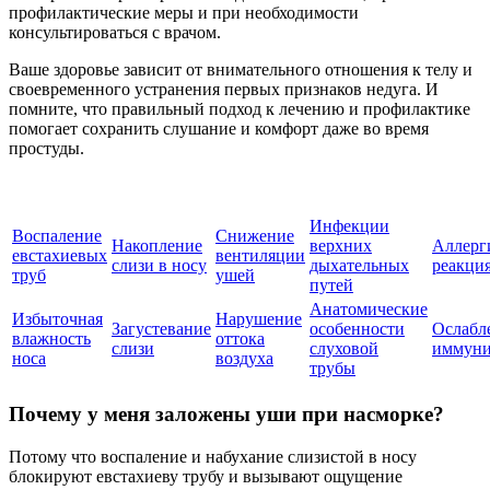
профилактические меры и при необходимости
консультироваться с врачом.
Ваше здоровье зависит от внимательного отношения к телу и
своевременного устранения первых признаков недуга. И
помните, что правильный подход к лечению и профилактике
помогает сохранить слушание и комфорт даже во время
простуды.
Инфекции
Воспаление
Снижение
Накопление
верхних
Аллерг
евстахиевых
вентиляции
слизи в носу
дыхательных
реакци
труб
ушей
путей
Анатомические
Избыточная
Нарушение
Загустевание
особенности
Ослабл
влажность
оттока
слизи
слуховой
иммуни
носа
воздуха
трубы
Почему у меня заложены уши при насморке?
Потому что воспаление и набухание слизистой в носу
блокируют евстахиеву трубу и вызывают ощущение