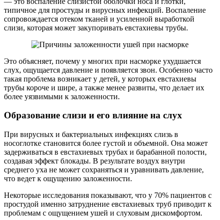
— это воспаление слизистой оболочки носа и глотки,
типичное для простуды и вирусных инфекций. Воспаление
сопровождается отеком тканей и усиленной выработкой
слизи, которая может закупоривать евстахиевы трубы.
Это объясняет, почему у многих при насморке ухудшается
слух, ощущается давление и появляется звон. Особенно часто
такая проблема возникает у детей, у которых евстахиевы
трубы короче и шире, а также менее развиты, что делает их
более уязвимыми к заложенности.
Образование слизи и его влияние на слух
При вирусных и бактериальных инфекциях слизь в
носоглотке становится более густой и объемной. Она может
задерживаться в евстахиевых трубах и барабанной полости,
создавая эффект блокады. В результате воздух внутри
среднего уха не может сохраняться и уравнивать давление,
что ведет к ощущению заложенности.
Некоторые исследования показывают, что у 70% пациентов с
простудой именно затруднение евстахиевых труб приводит к
проблемам с ощущением ушей и слуховым дискомфортом.