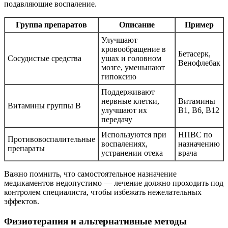
подавляющие воспаление.
Группа препаратов
Описание
Пример
Улучшают
кровообращение в
Бетасерк,
Сосудистые средства
ушах и головном
Венофлебак
мозге, уменьшают
гипоксию
Поддерживают
нервные клетки,
Витамины
Витамины группы В
улучшают их
В1, В6, В12
передачу
Используются при
НПВС по
Противовоспалительные
воспалениях,
назначению
препараты
устранении отека
врача
Важно помнить, что самостоятельное назначение
медикаментов недопустимо — лечение должно проходить под
контролем специалиста, чтобы избежать нежелательных
эффектов.
Физиотерапия и альтернативные методы