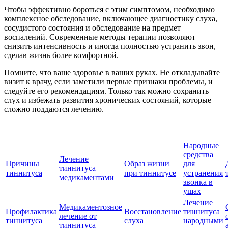
Чтобы эффективно бороться с этим симптомом, необходимо
комплексное обследование, включающее диагностику слуха,
сосудистого состояния и обследование на предмет
воспалений. Современные методы терапии позволяют
снизить интенсивность и иногда полностью устранить звон,
сделав жизнь более комфортной.
Помните, что ваше здоровье в ваших руках. Не откладывайте
визит к врачу, если заметили первые признаки проблемы, и
следуйте его рекомендациям. Только так можно сохранить
слух и избежать развития хронических состояний, которые
сложно поддаются лечению.
Народные
средства
Лечение
Причины
Образ жизни
для
тиннитуса
тиннитуса
при тиннитусе
устранения
медикаментами
звонка в
ушах
Лечение
Медикаментозное
Профилактика
Восстановление
тиннитуса
лечение от
тиннитуса
слуха
народными
тиннитуса