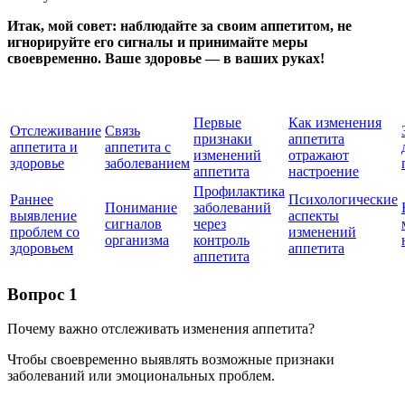
Итак, мой совет: наблюдайте за своим аппетитом, не
игнорируйте его сигналы и принимайте меры
своевременно. Ваше здоровье — в ваших руках!
Первые
Как изменения
Отслеживание
Связь
признаки
аппетита
аппетита и
аппетита с
изменений
отражают
здоровье
заболеванием
аппетита
настроение
Профилактика
Раннее
Психологические
Понимание
заболеваний
выявление
аспекты
сигналов
через
проблем со
изменений
организма
контроль
здоровьем
аппетита
аппетита
Вопрос 1
Почему важно отслеживать изменения аппетита?
Чтобы своевременно выявлять возможные признаки
заболеваний или эмоциональных проблем.