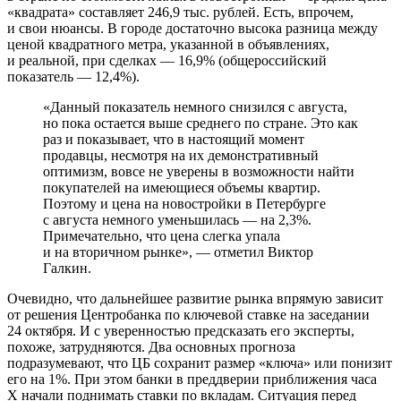
«квадрата» составляет 246,9 тыс. рублей. Есть, впрочем,
и свои нюансы. В городе достаточно высока разница между
ценой квадратного метра, указанной в объявлениях,
и реальной, при сделках — 16,9% (общероссийский
показатель — 12,4%).
«Данный показатель немного снизился с августа,
но пока остается выше среднего по стране. Это как
раз и показывает, что в настоящий момент
продавцы, несмотря на их демонстративный
оптимизм, вовсе не уверены в возможности найти
покупателей на имеющиеся объемы квартир.
Поэтому и цена на новостройки в Петербурге
с августа немного уменьшилась — на 2,3%.
Примечательно, что цена слегка упала
и на вторичном рынке», — отметил Виктор
Галкин.
Очевидно, что дальнейшее развитие рынка впрямую зависит
от решения Центробанка по ключевой ставке на заседании
24 октября. И с уверенностью предсказать его эксперты,
похоже, затрудняются. Два основных прогноза
подразумевают, что ЦБ сохранит размер «ключа» или понизит
его на 1%. При этом банки в преддверии приближения часа
Х начали поднимать ставки по вкладам. Ситуация перед