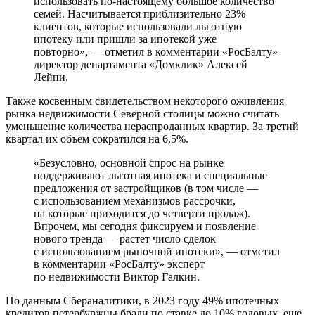
использовать по-настоящему большое количество
семей. Насчитывается приблизительно 23%
клиентов, которые использовали льготную
ипотеку или пришли за ипотекой уже
повторно», — отметил в комментарии «РосБалту»
директор департамента «Домклик» Алексей
Лейпи.
Также косвенным свидетельством некоторого оживления
рынка недвижимости Северной столицы можно считать
уменьшение количества нераспроданных квартир. За третий
квартал их объем сократился на 6,5%.
«Безусловно, основной спрос на рынке
поддерживают льготная ипотека и специальные
предложения от застройщиков (в том числе —
с использованием механизмов рассрочки,
на которые приходится до четверти продаж).
Впрочем, мы сегодня фиксируем и появление
нового тренда — растет число сделок
с использованием рыночной ипотеки», — отметил
в комментарии «РосБалту» эксперт
по недвижимости Виктор Галкин.
По данным Сбераналитики, в 2023 году 49% ипотечных
кредитов петербуржцы брали по ставке до 10% годовых, еще