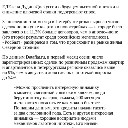
ЕДЕлена ДудинаДискуссии о будущем льготной ипотеки и
снижение ключевой ставки подогревают спрос.
За последние три месяца в Петербурге резко выросло число
сделок по покупке квартир в новостройках — в городе было
заключено на 11,3% больше договоров, чем в апреле–июне
(это второй результат среди российских мегаполисов).
«РосБалт» разбирался в том, что происходит на рынке жилья
Северной столицы.
По данным Dataflat.ru, в первый месяц осени число
зарегистрированных сделок по розничным продажам квартир
и апартаментов в петербургском регионе оказались выше
на 9%, чем в августе, а доля сделок с ипотекой выросла
до 54%.
«Можно проследить интересную динамику —
в момент, связанный с высоким ключом, люди
берут ипотеку на срок, скажем, 200 месяцев —
и стараются погасить ее как можно быстрее.
По нашим данным, эти кредиты начали гасить
за два с половиной года. Есть и другая интересная
динамика — хорошее восприятие людьми
механизмов льготной ипотеки. Его начали