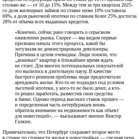
столько же — от 10 до 15%. Между тем за три квартала 2025-
го доля жилищных займов по ставке ниже 10% составила
69%, а доля рыночной ипотеки по ставкам более 25% достигла
28% от объема всех выданных кредитов.
«Конечно, сейчас рано говорить о серьезном
оживлении рынка. Скорее — мы видим первые
признаки начала этого процесса, какой бы
энтузиазм не демонстрировали девелоперы.
Причины в целом очевидны. Люди поняли, что
„дешевых“ квартир в ближайшее время ждать
не стоит. Для многих потенциальных покупателей
это вылилось в длительную паузу. В качестве
быстрого решения проблемы люди предпочитали
арендовать жилье. Кто-то не подходил под условия
льготной ипотеки, у кого-то не было денег, а кто-
то решил заработать, разместив свои средства
в банке. Однако период высоких ставок прошел —
и определенная часть петербуржцев вновь
обратила внимание на недвижимость как объект
для инвестиций», — высказывает мнение Виктор
Галкин.
Примечательно, что Петербург сохраняет второе место
в стране по стоимости жилья в новостройках — средняя цена