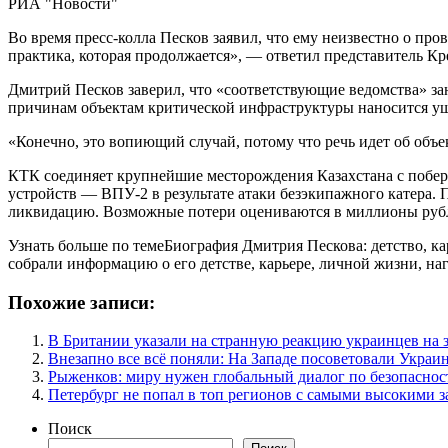
РИА "Новости"
Во время пресс-колла Песков заявил, что ему неизвестно о пр
практика, которая продолжается», — ответил представитель Кр
Дмитрий Песков заверил, что «соответствующие ведомства» зан
причинам объектам критической инфраструктуры наносится у
«Конечно, это вопиющий случай, потому что речь идет об объ
КТК соединяет крупнейшие месторождения Казахстана с побер
устройств — ВПУ-2 в результате атаки безэкипажного катера. 
ликвидацию. Возможные потери оцениваются в миллионы руб
Узнать больше по темеБиография Дмитрия Пескова: детство, к
собрали информацию о его детстве, карьере, личной жизни, на
Похожие записи:
В Британии указали на странную реакцию украинцев на 
Внезапно все всё поняли: На Западе посоветовали Украи
Рыженков: миру нужен глобальный диалог по безопаснос
Петербург не попал в топ регионов с самыми высокими 
Поиск