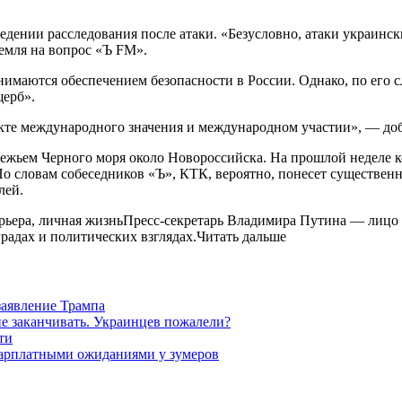
оведении расследования после атаки. «Безусловно, атаки украин
емля на вопрос «Ъ FM».
имаются обеспечением безопасности в России. Однако, по его с
щерб».
екте международного значения и международном участии», — доб
ежьем Черного моря около Новороссийска. На прошлой неделе 
По словам собеседников «Ъ», КТК, вероятно, понесет существен
лей.
арьера, личная жизньПресс-секретарь Владимира Путина — лицо 
градах и политических взглядах.Читать дальше
заявление Трампа
не заканчивать. Украинцев пожалели?
ти
зарплатными ожиданиями у зумеров