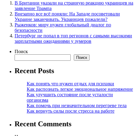
В Британии указали на странную реакцию украинцев на
заявление Трампа
Внезапно все всё поняли: На Западе посоветовали
Украине заканчивать. Украинцев пожалели?
Рыженков: миру нужен глобальный диалог по
безопасности
Петербург не попал в топ регионов с самыми высокими
зарплатными ожиданиями у зумеров
Поиск
Поиск
Recent Posts
Как понять что нужен отдых для психики
Как распознать легкое эмоциональное напряжение
Как улучшить состояние после усталости
организма
Как помочь при незначительном перегреве тела
Как вернуть силы после стресса на работе
Recent Comments